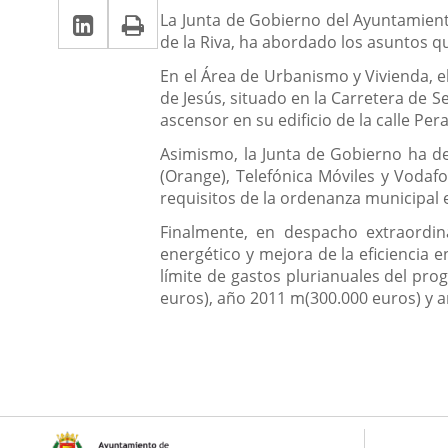
la
LinkedIn
Enlace
Imprimir
una
Descripción
noticia
La Junta de Gobierno del Ayuntamiento
una
de la Riva, ha abordado los asuntos qu
a
aplicación
aplicación
En el Área de Urbanismo y Vivienda, e
una
externa.
externa.
de Jesús, situado en la Carretera de 
aplicación
ascensor en su edificio de la calle Pera
externa.
Asimismo, la Junta de Gobierno ha de
(Orange), Telefónica Móviles y Vodafo
requisitos de la ordenanza municipal e
Finalmente, en despacho extraordin
energético y mejora de la eficiencia 
límite de gastos plurianuales del pro
euros), año 2011 m(300.000 euros) y a