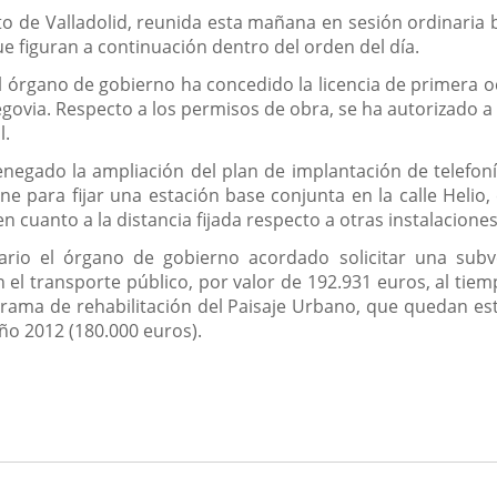
la
noticia
 de Valladolid, reunida esta mañana en sesión ordinaria baj
e figuran a continuación dentro del orden del día.
l órgano de gobierno ha concedido la licencia de primera oc
Segovia. Respecto a los permisos de obra, se ha autorizado 
l.
negado la ampliación del plan de implantación de telefon
ne para fijar una estación base conjunta en la calle Helio,
n cuanto a la distancia fijada respecto a otras instalacione
ario el órgano de gobierno acordado solicitar una subv
en el transporte público, por valor de 192.931 euros, al ti
grama de rehabilitación del Paisaje Urbano, que quedan es
ño 2012 (180.000 euros).