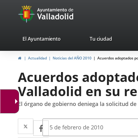
Portal
Saltar al contenido
avaTop
Web
del
Ayuntamiento
valladolid.es
El Ayuntamiento
Tu ciudad
de
Inicio
Actualidad
Noticias del AÑO 2010
Acuerdos adoptados por
Valladolid
Acuerdos adoptado
Valladolid en su re
El órgano de gobierno deniega la solicitud de
Twitter
Enlace
Facebook
Enlace
Fecha
5 de febrero de 2010
de
a
a