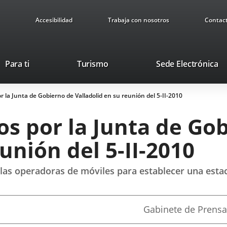
Accesibilidad
Trabaja con nosotros
Contac
Este
En
Para ti
Turismo
Sede Electrónica
enlace
a
se
u
 la Junta de Gobierno de Valladolid en su reunión del 5-II-2010
abrirá
ap
en
ex
s por la Junta de Go
una
ventana
unión del 5-II-2010
nueva.
 las operadoras de móviles para establecer una estac
Fuente
Gabinete de Prensa
de