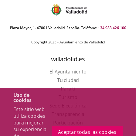
Plaza Mayor, 1. 47001 Valladolid, España. Teléfono:
+34 983 426 100
Copyright 2025 - Ayuntamiento de Valladolid
valladolid.es
El Ayuntamiento
Tu ciudad
Para ti
Uso de
Este
Turismo
cookies
enlace
Enlace
Sede Electrónica
Este sitio web
se
a
Transparencia
utiliza cookies
abrirá
una
para mejorar
Participación
su experiencia
en
aplicación
Aceptar todas las cookies