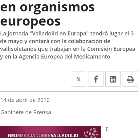
en organismos
europeos
La jornada "Valladolid en Europa" tendrá lugar el 3
de mayo y contará con la colaboración de
vallisoletanos que trabajan en la Comisión Europea
y en la Agencia Europea del Medicamento
Twitter
Enlace
Facebook
Enlace
Linke
Enlace
I
a
a
a
una
una
una
Fecha
14 de abril de 2010
de
aplicación
aplicación
aplica
la
Fuente
Gabinete de Prensa
noticia
externa.
externa.
extern
de
la
Descripción
noticia
El