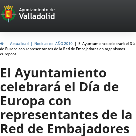
Portal
Saltar al contenido
Web
del
Ayuntamiento
Inicio
Actualidad
Noticias del AÑO 2010
El Ayuntamiento celebrará el Día
de Europa con representantes de la Red de Embajadores en organismos
de
europeos
Valladolid
El Ayuntamiento
celebrará el Día de
Europa con
representantes de la
Red de Embajadores