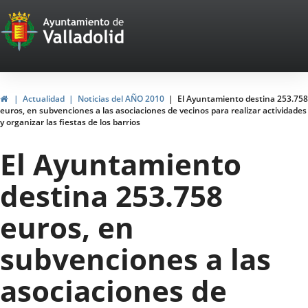
Portal
Saltar al contenido
Web
del
Ayuntamiento
Inicio
Actualidad
Noticias del AÑO 2010
El Ayuntamiento destina 253.758
euros, en subvenciones a las asociaciones de vecinos para realizar actividades
de
y organizar las fiestas de los barrios
Valladolid
El Ayuntamiento
destina 253.758
euros, en
subvenciones a las
asociaciones de