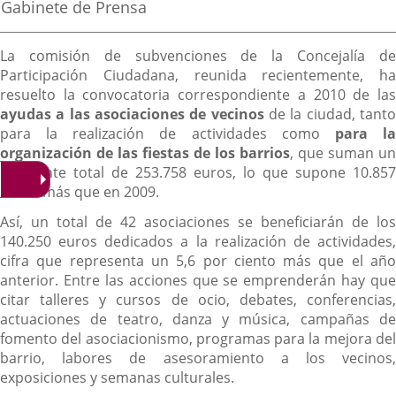
la
Fuente
Gabinete de Prensa
noticia
externa.
externa.
extern
de
la
Descripción
noticia
La comisión de subvenciones de la Concejalía de
Participación Ciudadana, reunida recientemente, ha
resuelto la convocatoria correspondiente a 2010 de las
ayudas a las asociaciones de vecinos
de la ciudad, tant
para la realización de actividades como
para l
organización de las fiestas de los barrios
, que suman un
montante total de 253.758 euros, lo que supone 10.857
euros más que en 2009.
Así, un total de 42 asociaciones se beneficiarán de los
140.250 euros dedicados a la realización de actividades,
cifra que representa un 5,6 por ciento más que el año
anterior. Entre las acciones que se emprenderán hay que
citar talleres y cursos de ocio, debates, conferencias,
actuaciones de teatro, danza y música, campañas de
fomento del asociacionismo, programas para la mejora del
barrio, labores de asesoramiento a los vecinos,
exposiciones y semanas culturales.