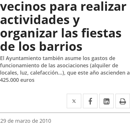
vecinos para realizar
actividades y
organizar las fiestas
de los barrios
El Ayuntamiento también asume los gastos de
funcionamiento de las asociaciones (alquiler de
locales, luz, calefacción...), que este año ascienden a
425.000 euros
Twitter
Enlace
Facebook
Enlace
Linke
Enlace
I
a
a
a
una
una
una
Fecha
29 de marzo de 2010
de
aplicación
aplicación
aplica