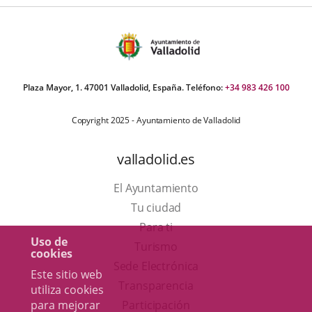
Plaza Mayor, 1. 47001 Valladolid, España. Teléfono:
+34 983 426 100
Copyright 2025 - Ayuntamiento de Valladolid
valladolid.es
El Ayuntamiento
Tu ciudad
Para ti
Uso de
Este
Turismo
cookies
enlace
Enlace
Sede Electrónica
Este sitio web
se
a
Transparencia
utiliza cookies
abrirá
una
para mejorar
Participación