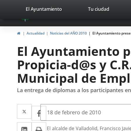
Portal
Saltar al contenido
valladolid.es
El Ayuntamiento
Tu ciudad
avaTop
Web
del
Inicio
Actualidad
Noticias del AÑO 2010
El Ayuntamiento presen
Ayuntamiento
El Ayuntamiento pr
de
Propicia-d@s y C.R.
Valladolid
Municipal de Emp
La entrega de diplomas a los participantes en
Twitter
Enlace
Facebook
Enlace
Fecha
18 de febrero de 2010
de
a
a
la
LinkedIn
Enlace
Imprimir
una
Descripción
noticia
El alcalde de Valladolid, Francisco Jav
una