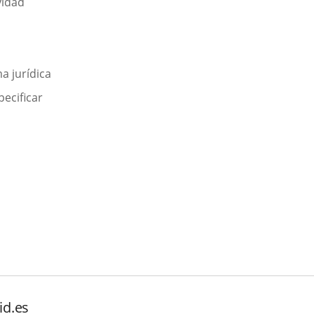
vidad
a jurídica
pecificar
id.es