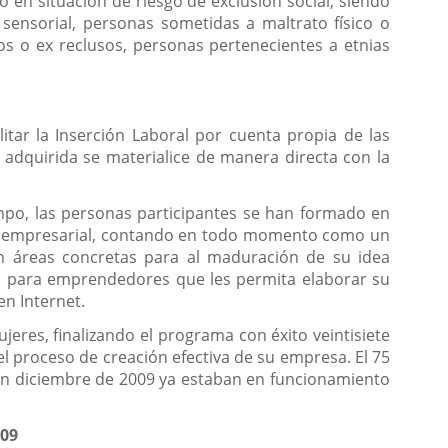
 en situación de riesgo de exclusión social, siendo
o sensorial, personas sometidas a maltrato físico o
os o ex reclusos, personas pertenecientes a etnias
itar la Inserción Laboral por cuenta propia de las
adquirida se materialice de manera directa con la
empo, las personas participantes se han formado en
ión empresarial, contando en todo momento como un
en áreas concretas para al maduración de su idea
b para emprendedores que les permita elaborar su
n Internet.
jeres, finalizando el programa con éxito veintisiete
l proceso de creación efectiva de su empresa. El 75
 En diciembre de 2009 ya estaban en funcionamiento
009