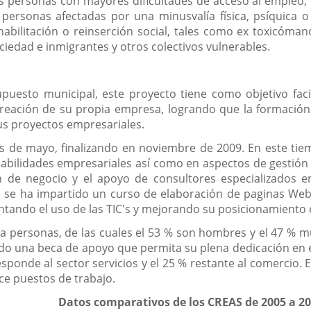
as personas con mayores dificultades de acceso al empleo, o
s: personas afectadas por una minusvalía física, psíquica 
abilitación o reinserción social, tales como ex toxicóman
ciedad e inmigrantes y otros colectivos vulnerables.
puesto municipal, este proyecto tiene como objetivo facil
reación de su propia empresa, logrando que la formación 
us proyectos empresariales.
es de mayo, finalizando en noviembre de 2009. En este ti
 habilidades empresariales así como en aspectos de gest
n de negocio y el apoyo de consultores especializados 
 se ha impartido un curso de elaboración de paginas We
tando el uso de las TIC's y mejorando su posicionamiento e
ta personas, de las cuales el 53 % son hombres y el 47 % mu
ido una beca de apoyo que permita su plena dedicación en e
sponde al sector servicios y el 25 % restante al comercio.
e puestos de trabajo.
Datos comparativos de los CREAS de 2005 a 2