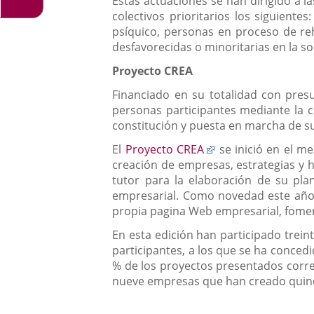
Estas actuaciones se han dirigido a l
colectivos prioritarios los siguiente
psíquico, personas en proceso de reh
desfavorecidas o minoritarias en la so
Proyecto CREA
Financiado en su totalidad con presu
personas participantes mediante la c
constitución y puesta en marcha de s
Enlace
El
Proyecto CREA
se inició en el m
a
creación de empresas, estrategias y
una
tutor para la elaboración de su pla
aplicación
empresarial. Como novedad este año
externa.
propia pagina Web empresarial, fomen
En esta edición han participado trein
participantes, a los que se ha conced
% de los proyectos presentados corre
nueve empresas que han creado quinc