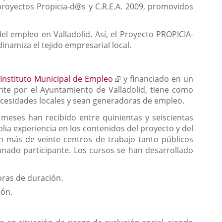
proyectos Propicia-d@s y C.R.E.A. 2009, promovidos
del empleo en Valladolid. Así, el Proyecto PROPICIA-
namiza el tejido empresarial local.
Enlace
Instituto Municipal de Empleo
y financiado en un
a
ante por el Ayuntamiento de Valladolid, tiene como
una
necesidades locales y sean generadoras de empleo.
aplicación
meses han recibido entre quinientas y seiscientas
externa.
ia experiencia en los contenidos del proyecto y del
en más de veinte centros de trabajo tanto públicos
mnado participante. Los cursos se han desarrollado
oras de duración.
ión.