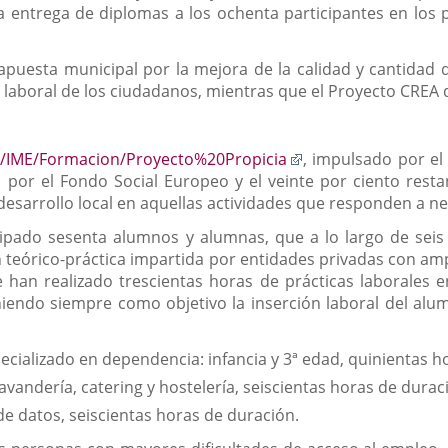
la entrega de diplomas a los ochenta participantes en los 
a apuesta municipal por la mejora de la calidad y cantidad 
laboral de los ciudadanos, mientras que el Proyecto CREA di
Enlace
es/IME/Formacion/Proyecto%20Propicia
, impulsado por el
a
 por el Fondo Social Europeo y el veinte por ciento rest
una
 desarrollo local en aquellas actividades que responden a 
aplicación
ipado sesenta alumnos y alumnas, que a lo largo de seis 
externa.
teórico-práctica impartida por entidades privadas con ampl
e han realizado trescientas horas de prácticas laborales 
iendo siempre como objetivo la inserción laboral del alu
ecializado en dependencia: infancia y 3ª edad, quinientas h
 lavandería, catering y hostelería, seiscientas horas de durac
de datos, seiscientas horas de duración.