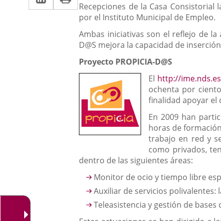
Recepciones de la Casa Consistorial 
a
aplicación
aplicación
por el Instituto Municipal de Empleo.
una
externa.
externa.
Ambas iniciativas son el reflejo de l
aplicación
D@S mejora la capacidad de inserción 
externa.
Proyecto PROPICIA-D@S
El
http://ime.nds.
ochenta por ciento
finalidad apoyar el
En 2009 han partic
horas de formación 
trabajo en red y s
como privados, ten
dentro de las siguientes áreas:
Monitor de ocio y tiempo libre esp
Auxiliar de servicios polivalentes:
Teleasistencia y gestión de bases 