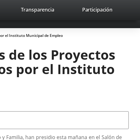
lace
Transparencia
Participación
avaHeaderSocial
Enlace
Enlace
Enlace
Buscar
to
Buscar
a
a
a
a
una
una
una
icación
aplicación
aplicación
aplicación
por el Instituto Municipal de Empleo
erna.
externa.
externa.
externa.
s de los Proyectos
s por el Instituto
leo y Familia, han presidio esta mañana en el Salón de