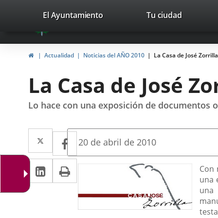
Portal
Saltar al contenido
valladolid.es
El Ayuntamiento
Tu ciudad
avaTop
Web
del
Inicio
Actualidad
Noticias del AÑO 2010
La Casa de José Zorrilla
Ayuntamiento
La Casa de José Zor
de
Valladolid
Lo hace con una exposición de documentos ori
Twitter
Enlace
Facebook
Enlace
Fecha
20 de abril de 2010
de
a
a
la
LinkedIn
Enlace
Imprimir
una
Descripción
noticia
Con 
una
una e
a
aplicación
aplicación
una 
una
externa.
manu
externa.
test
aplicación