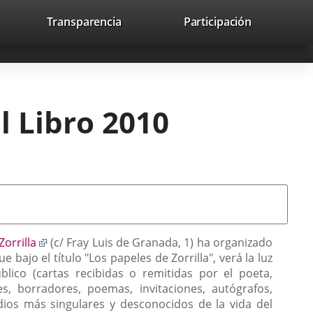
lace
Transparencia
Participación
avaHeaderSocial
Enlace
Enlace
Enlace
Buscar
to
Buscar
a
a
a
a
una
una
una
icación
aplicación
aplicación
aplicación
erna.
externa.
externa.
externa.
el Libro 2010
Enlace
Zorrilla
(c/ Fray Luis de Granada, 1) ha organizado
a
bajo el título "Los papeles de Zorrilla", verá la luz
una
ico (cartas recibidas o remitidas por el poeta,
aplicación
s, borradores, poemas, invitaciones, autógrafos,
externa.
ios más singulares y desconocidos de la vida del