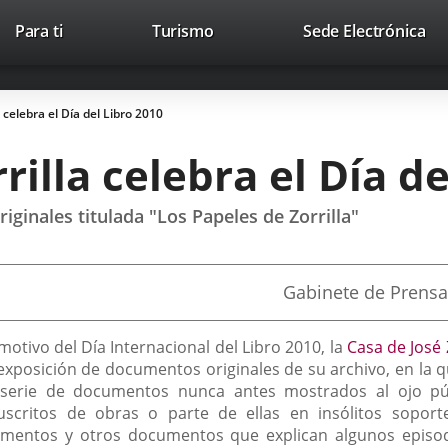
Este
En
Para ti
Turismo
Sede Electrónica
Accesibilidad
Trabaja con nosotros
Contac
enlace
a
se
un
abrirá
apl
 celebra el Día del Libro 2010
en
ext
una
rilla celebra el Día d
ventana
nueva.
ginales titulada "Los Papeles de Zorrilla"
Fuente
Gabinete de Prensa
de
la
noticia
motivo del Día Internacional del Libro 2010, la
Casa de José 
xposición de documentos originales de su archivo, en la que 
serie de documentos nunca antes mostrados al ojo públ
scritos de obras o parte de ellas en insólitos soporte
amentos y otros documentos que explican algunos episod