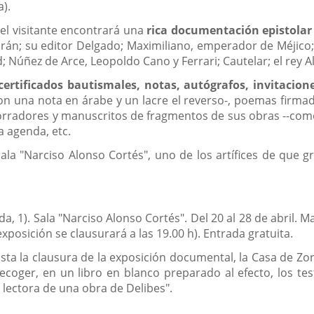
a).
el visitante encontrará una
rica documentación epistolar 
brán; su editor Delgado; Maximiliano, emperador de Méjico;
 Núñez de Arce, Leopoldo Cano y Ferrari; Cautelar; el rey Alf
ertificados bautismales, notas, autógrafos, invitacione
on una nota en árabe y un lacre el reverso-, poemas firma
orradores y manuscritos de fragmentos de sus obras --como
a agenda, etc.
Sala "Narciso Alonso Cortés", uno de los artífices de que
da, 1). Sala "Narciso Alonso Cortés". Del 20 al 28 de abril.
a exposición se clausurará a las 19.00 h). Entrada gratuita.
ta la clausura de la exposición documental, la Casa de Zorr
 recoger, en un libro en blanco preparado al efecto, los te
lectora de una obra de Delibes".