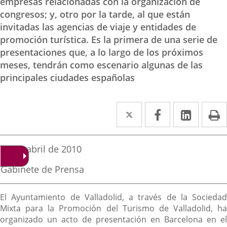
empresas relacionadas con la organización de
congresos; y, otro por la tarde, al que están
invitadas las agencias de viaje y entidades de
promoción turística. Es la primera de una serie de
presentaciones que, a lo largo de los próximos
meses, tendrán como escenario algunas de las
principales ciudades españolas
Twitter
Enlace
Facebook
Enlace
Linke
Enlace
I
a
a
a
una
una
una
Fecha
21 de abril de 2010
de
aplicación
aplicación
aplica
la
Fuente
Gabinete de Prensa
noticia
externa.
externa.
extern
de
la
Descripción
noticia
El Ayuntamiento de Valladolid, a través de la Sociedad
Mixta para la Promoción del Turismo de Valladolid, ha
organizado un acto de presentación en Barcelona en el