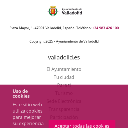
Plaza Mayor, 1. 47001 Valladolid, España. Teléfono:
+34 983 426 100
Copyright 2025 - Ayuntamiento de Valladolid
valladolid.es
El Ayuntamiento
Tu ciudad
Para ti
Uso de
Este
Turismo
cookies
enlace
Enlace
Sede Electrónica
Este sitio web
se
a
Transparencia
utiliza cookies
abrirá
una
para mejorar
Participación
su experiencia
en
aplicación
Aceptar todas las cookies