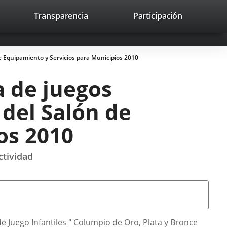
lace
Transparencia
Participación
avaHeaderSocial
Enlace
Enlace
Enlace
Buscar
to
Buscar
a
a
a
a
una
una
una
icación
aplicación
aplicación
aplicación
 de Equipamiento y Servicios para Municipios 2010
erna.
externa.
externa.
externa.
a de juegos
 del Salón de
os 2010
ctividad
 Juego Infantiles " Columpio de Oro, Plata y Bronce