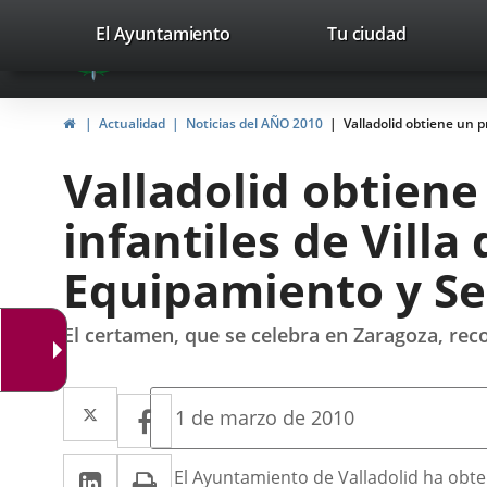
Portal
Saltar al contenido
valladolid.es
El Ayuntamiento
Tu ciudad
avaTop
Web
del
Inicio
Actualidad
Noticias del AÑO 2010
Valladolid obtiene un p
Ayuntamiento
Valladolid obtiene
de
infantiles de Villa
Valladolid
Equipamiento y Se
El certamen, que se celebra en Zaragoza, rec
Twitter
Enlace
Facebook
Enlace
Fecha
1 de marzo de 2010
de
a
a
la
LinkedIn
Enlace
Imprimir
una
Descripción
noticia
El Ayuntamiento de Valladolid ha obte
una