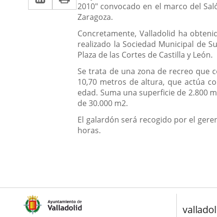
2010" convocado en el marco del Saló
a
aplicación
aplicación
Zaragoza.
una
externa.
externa.
Concretamente, Valladolid ha obtenid
aplicación
realizado la Sociedad Municipal de Su
Plaza de las Cortes de Castilla y León.
externa.
Se trata de una zona de recreo que c
10,70 metros de altura, que actúa co
edad. Suma una superficie de 2.800 m2
de 30.000 m2.
El galardón será recogido por el gere
horas.
valladol