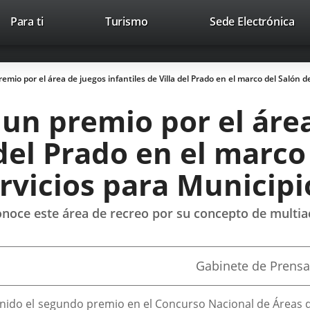
Este
En
Para ti
Turismo
Sede Electrónica
Accesibilidad
Trabaja con nosotros
Contac
enlace
a
se
un
abrirá
apl
remio por el área de juegos infantiles de Villa del Prado en el marco del Salón
en
ext
una
 un premio por el áre
ventana
nueva.
 del Prado en el marco
rvicios para Municipi
onoce este área de recreo por su concepto de multia
Fuente
Gabinete de Prensa
de
la
noticia
nido el segundo premio en el Concurso Nacional de Áreas de