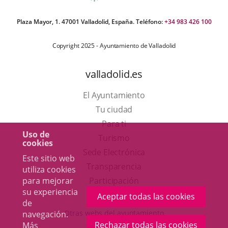
Plaza Mayor, 1. 47001 Valladolid, España. Teléfono:
+34 983 426 100
Copyright 2025 - Ayuntamiento de Valladolid
valladolid.es
El Ayuntamiento
Tu ciudad
Para ti
Uso de
Este
Turismo
cookies
enlace
Enlace
Sede Electrónica
Este sitio web
se
a
Transparencia
utiliza cookies
abrirá
una
para mejorar
Participación
su experiencia
en
aplicación
Aceptar todas las cookies
de
una
externa.
Otras webs del ayuntamiento
navegación.
ventana
Rechazar todas las cookies
Más