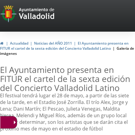
Portal
Web
del
Ayuntamiento
Inicio
Actualidad
Noticias del AÑO 2011
El Ayuntamiento presenta en
FITUR el cartel de la sexta edición del Concierto Valladolid Latino
Galería de
de
imágenes
Valladolid
El Ayuntamiento presenta en
FITUR el cartel de la sexta edición
del Concierto Valladolid Latino
El festival tendrá lugar el 28 de mayo, a partir de las siete
de la tarde, en el Estadio José Zorrilla. El trío Alex, Jorge y
Lena; Dani Martín; El Pescao, Julieta Venegas, Maldita
Nerea, Melendi y Miguel Ríos, además de un grupo local
aún por determinar, son los artistas que se darán cita el
próximo mes de mayo en el estadio de fútbol