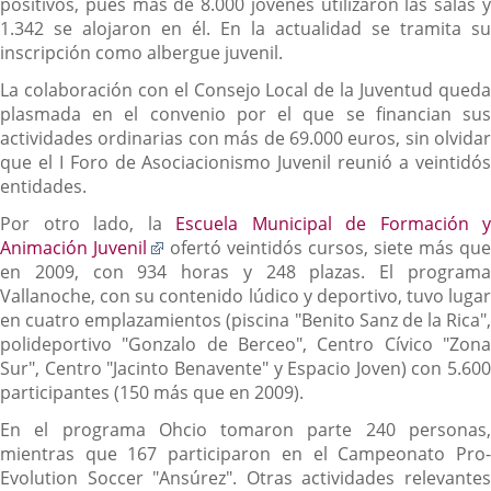
positivos, pues más de 8.000 jóvenes utilizaron las salas y
1.342 se alojaron en él. En la actualidad se tramita su
inscripción como albergue juvenil.
La colaboración con el Consejo Local de la Juventud queda
plasmada en el convenio por el que se financian sus
actividades ordinarias con más de 69.000 euros, sin olvidar
que el I Foro de Asociacionismo Juvenil reunió a veintidós
entidades.
Por otro lado, la
Escuela Municipal de Formación y
Enlace
Animación Juvenil
ofertó veintidós cursos, siete más que
a
en 2009, con 934 horas y 248 plazas. El programa
una
Vallanoche, con su contenido lúdico y deportivo, tuvo lugar
aplicación
en cuatro emplazamientos (piscina "Benito Sanz de la Rica",
externa.
polideportivo "Gonzalo de Berceo", Centro Cívico "Zona
Sur", Centro "Jacinto Benavente" y Espacio Joven) con 5.600
participantes (150 más que en 2009).
En el programa Ohcio tomaron parte 240 personas,
mientras que 167 participaron en el Campeonato Pro-
Evolution Soccer "Ansúrez". Otras actividades relevantes