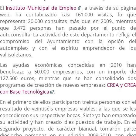
Enlace
El
Instituto Municipal de Empleo
, a través de su págin
a
web, ha contabilizado casi 161.000 visitas, lo que
una
representa 20.000 consultas más que en 2009, mientras
aplicación
que 3.472 personas han pasado por el punto de
externa.
autoconsulta. La actividad de este departamento refleja el
compromiso del Ayuntamiento con la opción del
autoempleo y con el espíritu emprendedor de los
vallisoletanos.
Las ayudas económicas concedidas en 2010 han
beneficazo a 50.000 empresarios, con un importe de
127.500 euros, mientras que se han consolidado dos
programas de creación de nuevas empresas:
CREA y CREA
Enlace
con Base Tecnológica
.
a
En el primero de ellos participaron treinta personas con el
una
resultado de veintiséis empresas viables, a las que se les
aplicación
concedieron sus respectivas becas. Siete ya han empezado
externa.
su actividad y han creado diez puestos de trabajo. En el
segundo proyecto, de carácter bianual, tomaron parte
dieciocho personas en su edición 2009-2010, con diez