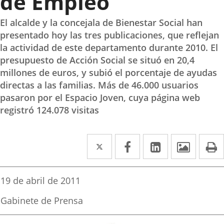
de Empleo
El alcalde y la concejala de Bienestar Social han
presentado hoy las tres publicaciones, que reflejan
la actividad de este departamento durante 2010. El
presupuesto de Acción Social se situó en 20,4
millones de euros, y subió el porcentaje de ayudas
directas a las familias. Más de 46.000 usuarios
pasaron por el Espacio Joven, cuya página web
registró 124.078 visitas
Twitter
Enlace
Facebook
Enlace
LinkedIn
Enlace
Imáge
I
a
a
a
una
una
una
Fecha
19 de abril de 2011
de
aplicación
aplicación
aplicación
la
Fuente
Gabinete de Prensa
noticia
externa.
externa.
externa.
de
la