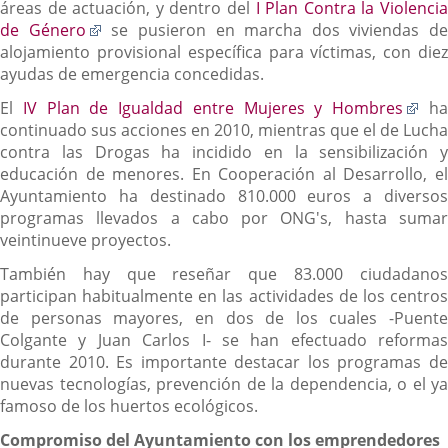
a
áreas de actuación, y dentro del
I Plan Contra la Violenci
Enlace
una
de Género
se pusieron en marcha dos viviendas de
a
aplicación
alojamiento provisional específica para víctimas, con diez
una
externa.
ayudas de emergencia concedidas.
aplicación
Enl
El
IV Plan de Igualdad entre Mujeres y Hombres
h
externa.
a
continuado sus acciones en 2010, mientras que el de Lucha
una
contra las Drogas ha incidido en la sensibilización y
apl
educación de menores. En Cooperación al Desarrollo, el
ext
Ayuntamiento ha destinado 810.000 euros a diversos
programas llevados a cabo por ONG's, hasta sumar
veintinueve proyectos.
También hay que reseñar que 83.000 ciudadanos
participan habitualmente en las actividades de los centros
de personas mayores, en dos de los cuales -Puente
Colgante y Juan Carlos I- se han efectuado reformas
durante 2010. Es importante destacar los programas de
nuevas tecnologías, prevención de la dependencia, o el ya
famoso de los huertos ecológicos.
Compromiso del Ayuntamiento con los emprendedores