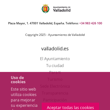
Plaza Mayor, 1. 47001 Valladolid, España. Teléfono:
+34 983 426 100
Copyright 2025 - Ayuntamiento de Valladolid
valladolid.es
El Ayuntamiento
Tu ciudad
Para ti
Uso de
Este
Turismo
cookies
enlace
Enlace
Sede Electrónica
Este sitio web
se
a
Transparencia
utiliza cookies
abrirá
una
para mejorar
Participación
su experiencia
en
aplicación
Aceptar todas las cookies