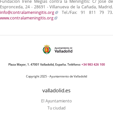
Fundación Irene Megías contra la Meningitis: C/ José de
Espronceda, 24 - 28691 - Villanueva de la Cañada, Madrid.
Enlace
info@contralameningitis.org
Tel./Fax: 91 811 79 73.
Enlace
a
www.contralameningitis.org
a
una
una
aplicación
aplicación
externa.
externa.
Plaza Mayor, 1. 47001 Valladolid, España. Teléfono:
+34 983 426 100
Copyright 2025 - Ayuntamiento de Valladolid
valladolid.es
El Ayuntamiento
Tu ciudad