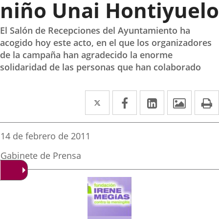
niño Unai Hontiyuelo
El Salón de Recepciones del Ayuntamiento ha
acogido hoy este acto, en el que los organizadores
de la campaña han agradecido la enorme
solidaridad de las personas que han colaborado
Twitter
Enlace
Facebook
Enlace
LinkedIn
Enlace
Imáge
I
a
a
a
una
una
una
Fecha
14 de febrero de 2011
de
aplicación
aplicación
aplicación
la
Fuente
Gabinete de Prensa
noticia
externa.
externa.
externa.
de
la
noticia