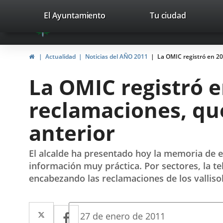
Portal
Saltar al contenido
valladolid.es
El Ayuntamiento
Tu ciudad
avaTop
Web
del
Inicio
Actualidad
Noticias del AÑO 2011
La OMIC registró en 20
Ayuntamiento
La OMIC registró e
de
reclamaciones, qu
Valladolid
anterior
El alcalde ha presentado hoy la memoria de es
información muy práctica. Por sectores, la tele
encabezando las reclamaciones de los valliso
Twitter
Enlace
Facebook
Enlace
Fecha
27 de enero de 2011