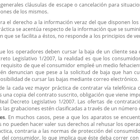
s generales cláusulas de escape o cancelación para situaci
iones de los mismos.
era el derecho a la información veraz del que disponen los
práctica se acentúa respecto de la información que se sumin
n que se facilita a éstos, no responde a los principios de ve
ue los operadores deben cursar la baja de un cliente sea c
creto Legislativo 1/2007, la realidad es que los consumid
 requisito de que el consumidor empleé un medio fehacien
ién denuncian que pese a la solicitud de baja que han c
osibilidad de cursar las bajas mediante correo electrónico.
de la cada vez mayor práctica de contratar vía telefónica
s una copia del contrato suscrito, obligación que viene impu
Real Decreto Legislativo 1/2007. Las ofertas de contrata
 las grabaciones estén clasificadas a través de un número d
es
. En muchos casos, pese a que los aparatos se encuent
s no pueden hacer valer sus derechos al rehusar los opera
áctica, contraria a las normas de protección del consumido
 del consumidor, lo que implica que éste deba correr con 