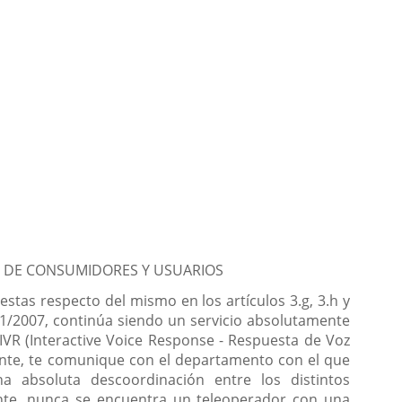
O DE CONSUMIDORES Y USUARIOS
estas respecto del mismo en los artículos 3.g, 3.h y
o 1/2007, continúa siendo un servicio absolutamente
e IVR (Interactive Voice Response - Respuesta de Voz
liente, te comunique con el departamento con el que
a absoluta descoordinación entre los distintos
mente, nunca se encuentra un teleoperador con una