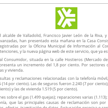
de
la
noticia
l alcalde de Valladolid, Francisco Javier León de la Riva, 
vanzadas, han presentado esta mañana en la Casa Consist
egistradas por la Oficina Municipal de Información al 
tenciones, y la nueva página web de este servicio, que ya e
al Consumidor, situada en la calle Hostieros (Mercado del
presenta un incremento del 1,8 por ciento. Por sectores d
cas y vivienda.
ultas y reclamaciones relacionadas con la telefonía móvil,
 (14 por ciento). Las de seguros fueron 2.240 (7 por ciento)
ento) y las de vivienda 1.519 (5 por ciento).
es sobre el gas (1.499 quejas); reparaciones varias (1.113); 
onía, que las principales causas de reclamación son por de
os, ofertas, tramitación de datos, facturación excesiva o ser