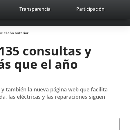
lace
Transparencia
Participación
avaHeaderSocial
Enlace
Enlace
Enlace
Buscar
to
Buscar
a
a
a
a
una
una
una
icación
aplicación
aplicación
aplicación
e el año anterior
erna.
externa.
externa.
externa.
.135 consultas y
s que el año
 y también la nueva página web que facilita
da, las eléctricas y las reparaciones siguen