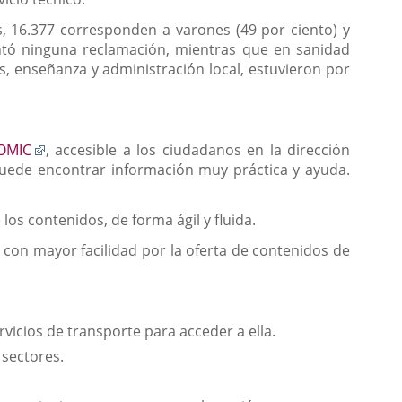
, 16.377 corresponden a varones (49 por ciento) y
ntó ninguna reclamación, mientras que en sanidad
eos, enseñanza y administración local, estuvieron por
Enlace
 OMIC
, accesible a los ciudadanos en la dirección
a
 puede encontrar información muy práctica y ayuda.
una
aplicación
los contenidos, de forma ágil y fluida.
externa.
e con mayor facilidad por la oferta de contenidos de
rvicios de transporte para acceder a ella.
 sectores.