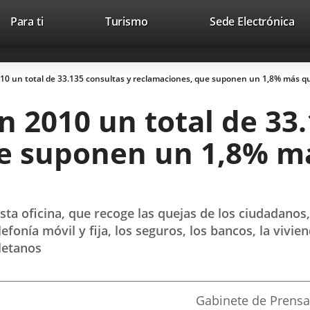
Este
En
Para ti
Turismo
Sede Electrónica
Accesibilidad
Trabaja con nosotros
Contac
enlace
a
se
un
abrirá
apl
10 un total de 33.135 consultas y reclamaciones, que suponen un 1,8% más qu
en
ext
una
n 2010 un total de 33
ventana
nueva.
e suponen un 1,8% má
ta oficina, que recoge las quejas de los ciudadanos,
fonía móvil y fija, los seguros, los bancos, la vivien
letanos
Fuente
Gabinete de Prensa