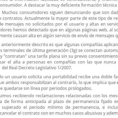
onsumidor. A destacar la muy deficiente formación técnica d
: Muchos consumidores siguen denunciando que son dados
de contratos. Actualmente la mayor parte de este tipo de r
 de mensajes no solicitados por el usuario y altas en servi
dores hemos detectado que en algunas páginas web, al soli
mente causan alta en algún servicio de envío de mensajes q
a anteriormente descrito es que algunas compañías aplica
os terminales de última generación (3g) se conectan automá
 y "contratan" una tarifa plana sin su previo consentimie
sar el alta a personas en compañías con las que nunca 
 del Real Decreto Legislativo 1/2007.
o un usuario solicita una portabilidad recibe una doble fac
ue ambos responsabilizan al contrarío, lo que implica qu
e quedarse sin línea por periodos prologados.
uimos recibiendo reclamaciones relacionadas con los meses 
a de forma anticipada al plazo de permanencia fijado en
 superado el periodo mínimo de permanencia, e incl
 cancelar el contrato son en muchos casos abusivas y adem