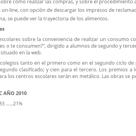
sobre cómo realizar las compras, y sobre el procedimiento a
s on-line, con opción de descargar los impresos de reclamac
ina, se puede ver la trayectoria de los alimentos.
es
s escolares sobre la conveniencia de realizar un consumo c
s o te consumen?", dirigido a alumnos de segundo y tercer 
e situado en la web.
olegios tanto en el primero como en el segundo ciclo de p
segundo clasificado; y cien para el tercero. Los premios a
ara los centros escolares serán en metálico. Las obras se p
C AÑO 2010
 ......21%