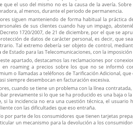
que que el uso del mismo no es la causa de la avería. Sobre
peradora, al menos, durante el periodo de permanencia.
ores siguen manteniendo de forma habitual la práctica de
personales de sus clientes cuando hay un impago, absteni
al Decreto 1720/2007, de 21 de diciembre, por el que se apr
rotección de datos de carácter personal, es decir, que sea 
trario. Tal extremo debería ser objeto de control, median
ia de Estado para las Telecomunicaciones, con la imposición
 este apartado, destacamos las reclamaciones por conexione
s en roaming a precios sobre los que no se informó cor
mium o llamadas a teléfonos de Tarificación Adicional, qu
casi siempre desembocan en facturación excesiva.
res, cuando se tiene un problema con la línea contratada, t
bar previamente si lo que se ha producido es una baja o la 
e, si la incidencia no era una cuestión técnica, el usuari
 cliente con las dificultades que eso entraña.
ldo por parte de los consumidores que tienen tarjetas prep
rticular un mecanismo para la devolución a los consumido