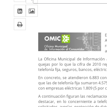
de
a
a
la
LinkedIn
Enlace
Imágenes
una
noticia
una
a
aplicación
aplicación
Imprimir
una
externa.
externa.
aplicación
Descripción
E
externa.
A
r
a
La Oficina Municipal de Información 
quejas por lo que la cifra de 2010 re
telefonía fija, seguros, bancos, eléctri
En concreto, se atendieron 6.883 cons
que las de telefonía fija sumaron 4.575
con empresas eléctricas 1.809 (5 por ci
A continuación figuran las reclamacion
destacar, en lo concerniente a telef
solicitados, averías, protección de dat