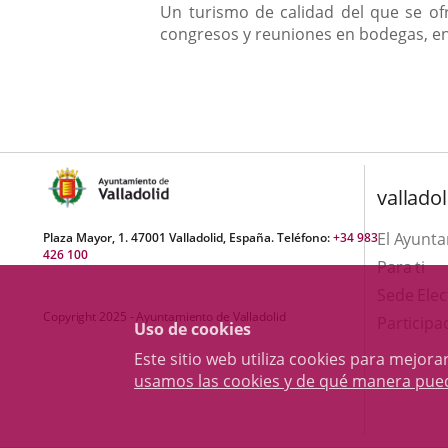
Un turismo de calidad del que se ofr
congresos y reuniones en bodegas, en 
valladol
El Ayunt
Plaza Mayor, 1. 47001 Valladolid, España. Teléfono:
+34 983
426 100
Para ti
Sede Elec
Copyright 2025 - Ayuntamiento de Valladolid
Participa
Uso de cookies
Este sitio web utiliza cookies para mejo
usamos las cookies y de qué manera pue