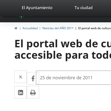
Portal
Saltar al contenido
valladolid.es
El Ayuntamiento
Tu ciudad
avaTop
Web
del
Inicio
Actualidad
Noticias del AÑO 2011
El portal web de cultur
Ayuntamiento
El portal web de c
de
accesible para tod
Valladolid
Twitter
Enlace
Facebook
Enlace
Fecha
25 de noviembre de 2011
de
a
a
la
LinkedIn
Enlace
Imprimir
una
noticia
una
a
aplicación
aplicación
una
externa.
externa.