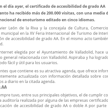
n el día ayer, el certificado de accesibilidad de grado AA
nto ha recibido más de 200.000 visitas, con una media d
ocional de enoturismo editado en cinco idiomas.
Javier León de la Riva y la concejala de Cultura, Comerc
unicipal en la XV Feria Internacional de Turismo de Interior
cación de accesibilidad de grado AA. En el mismo acto tam
d.
n internet elegida por el Ayuntamiento de Valladolid, hace 
cio general relacionada con Valladolid. Aspiraba y ha logra
o fácil y útil para los usuarios.
tes que contiene es su atractiva agenda, que ofrece infor
ntemente actualizada con información detallada sobre conte
 a diario en la citada agenda.
o AA
siempre tuvo, entre sus principales objetivos, el de cumplir 
 auditoría realizada por alguna de las empresas certificador
ficación de accesibilidad de grado AA o doble A por part