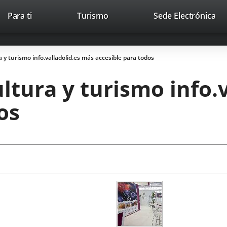
Este
En
Para ti
Turismo
Sede Electrónica
Accesibilidad
Trabaja con nosotros
Contac
enlace
a
se
un
abrirá
apl
a y turismo info.valladolid.es más accesible para todos
en
ext
una
ultura y turismo info.
ventana
nueva.
os