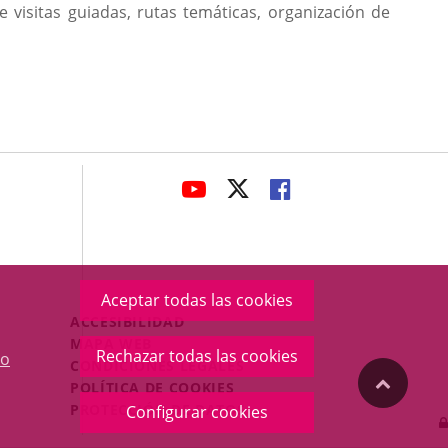
 visitas guiadas, rutas temáticas, organización de
avaHeaderSocial
ENLACE
ENLACE
ENLACE
A
A
A
UNA
UNA
UNA
APLICACIÓN
APLICACIÓN
APLICACIÓN
EXTERNA.
EXTERNA.
EXTERNA.
Aceptar todas las cookies
Menú
ACCESIBILIDAD
Legal
MAPA WEB
Rechazar todas las cookies
o
Footer
CONDICIONES LEGALES
"Volver
POLÍTICA DE COOKIES
PROTECCIÓN DE DATOS
Configurar cookies
arriba"