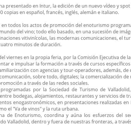
ha presentado en Intur, la edición de un nuevo vídeo y spo
0 copias en español, francés, inglés, alemán e italiano.
 en todos los actos de promoción del enoturismo programa
 mundo del vino; todo ello basado, en una sucesión de im
naciones vitivinícolas, las modernas comunicaciones, el turis
 cuatro minutos de duración.
l viernes en la propia feria, por la Comisión Ejecutiva de 
tar e impulsar la formación a través de cursos específicos p
 familiarización con agencias y tour-operadores, además, de 
municación, sobre todo, digitales; la comercialización de
promoción a través de las redes sociales.
 programadas por la Sociedad de Turismo de Valladolid,
entre bodegas, alojamientos, restaurantes y servicios de tr
eventos enogastronómicos, en presentaciones realizadas en
mo el "Va de vinos" y la ruta urbana.
ina de Enoturismo, coordina y aúna los esfuerzos del se
 Valladolid, dentro y fuera de nuestras fronteras, a travé