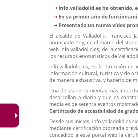
aplicación
Descripción
Info.valladolid.es ha obtenido, e
externa.
En su primer año de funcionamie
Presentado un nuevo vídeo prom
El alcalde de Valladolid, Francisco 
anunciado hoy, en el marco del stand m
web info.valladolid.es, de la certifi
los recursos enoturísticos de Valladoli
Info.valladolid.es, es la dirección e
información cultural, turística y de o
de manera exhaustiva, y hacerlo de mod
Una de las herramientas más importan
desarrollan a diario y que es consta
media es de setenta eventos mostrados
Certificado de accesibilidad de grad
Desde sus inicios, info.valladolid.es 
mediante certificación otorgada previa
concedido a este portal web la certi