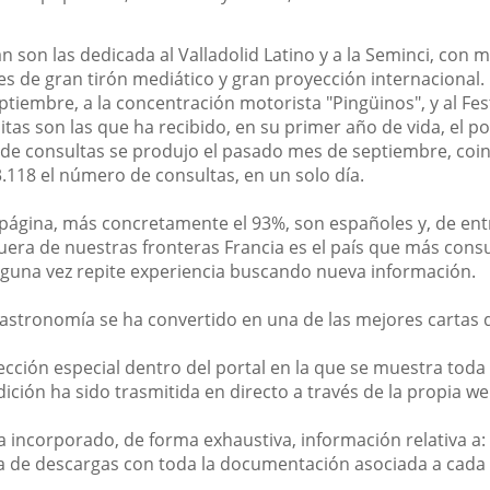
 son las dedicada al Valladolid Latino y a la Seminci, con m
es de gran tirón mediático y gran proyección internacional. 
eptiembre, a la concentración motorista "Pingüinos", y al Fest
itas son las que ha recibido, en su primer año de vida, el p
o de consultas se produjo el pasado mes de septiembre, coin
3.118 el número de consultas, en un solo día.
 página, más concretamente el 93%, son españoles y, de entr
era de nuestras fronteras Francia es el país que más consul
lguna vez repite experiencia buscando nueva información.
gastronomía se ha convertido en una de las mejores cartas 
sección especial dentro del portal en la que se muestra toda
ición ha sido trasmitida en directo a través de la propia web
a incorporado, de forma exhaustiva, información relativa a:
a de descargas con toda la documentación asociada a cada 