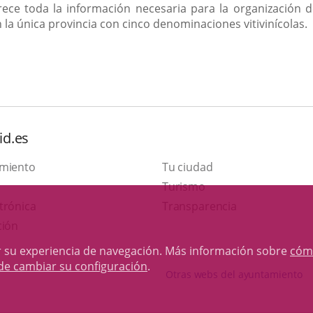
ece toda la información necesaria para la organización de
la única provincia con cinco denominaciones vitivinícolas.
id.es
amiento
Tu ciudad
Este
Turismo
Enlace
enlace
trónica
Transparencia
a
se
ción
una
abrirá
rar su experiencia de navegación. Más información sobre
cóm
aplicación
en
de cambiar su configuración
.
Otras webs del ayuntamiento
externa.
una
ventana