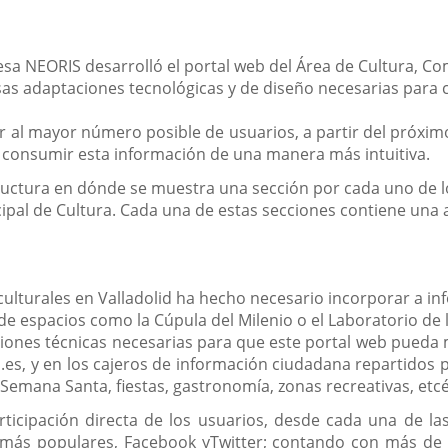
a NEORIS desarrolló el portal web del Área de Cultura, Co
rsas adaptaciones tecnológicas y de diseño necesarias para
ar al mayor número posible de usuarios, a partir del próxi
á consumir esta información de una manera más intuitiva.
tructura en dónde se muestra una sección por cada uno de 
ipal de Cultura. Cada una de estas secciones contiene una
ulturales en Valladolid ha hecho necesario incorporar a in
e espacios como la Cúpula del Milenio o el Laboratorio de l
iones técnicas necesarias para que este portal web pueda m
d.es, y en los cajeros de información ciudadana repartidos 
emana Santa, fiestas, gastronomía, zonas recreativas, etcé
icipación directa de los usuarios, desde cada una de las
 más populares, Facebook yTwitter; contando con más de 2