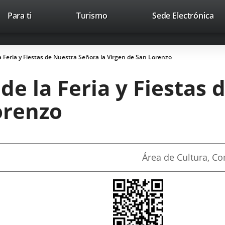
Este
En
Para ti
Turismo
Sede Electrónica
Accesibilidad
Trabaja con nosotros
Contac
enlace
a
se
un
abrirá
apl
 Feria y Fiestas de Nuestra Señora la Virgen de San Lorenzo
en
ext
una
e la Feria y Fiestas 
ventana
nueva.
orenzo
Fuente
Área de Cultura, C
de
la
noticia