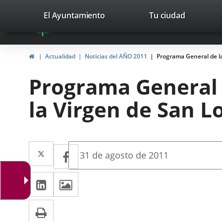
Portal
Saltar al contenido
valladolid.es
El Ayuntamiento
Tu ciudad
avaTop
Web
del
Inicio
Actualidad
Noticias del AÑO 2011
Programa General de la
Ayuntamiento
Programa General d
de
la Virgen de San L
Valladolid
Twitter
Enlace
Facebook
Enlace
Fecha
31 de agosto de 2011
de
a
a
la
LinkedIn
Enlace
Imágenes
una
noticia
una
a
aplicación
aplicación
Imprimir
una
externa.
externa.