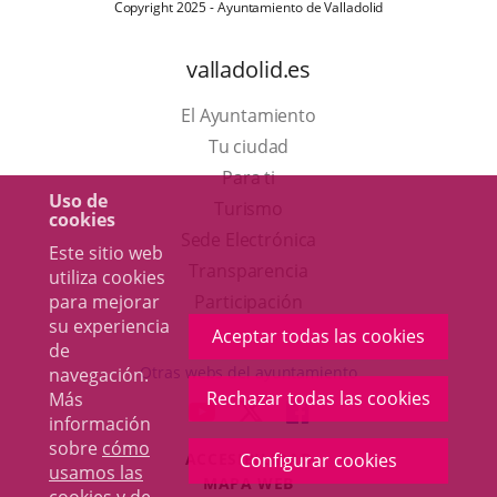
Copyright 2025 - Ayuntamiento de Valladolid
valladolid.es
El Ayuntamiento
Tu ciudad
Para ti
Uso de
Este
Turismo
cookies
enlace
Enlace
Sede Electrónica
Este sitio web
se
a
Transparencia
utiliza cookies
abrirá
una
para mejorar
Participación
su experiencia
en
aplicación
Aceptar todas las cookies
de
una
externa.
Otras webs del ayuntamiento
navegación.
ventana
Rechazar todas las cookies
Más
aderSocial
ENLACE
ENLACE
ENLACE
información
nueva.
A
A
A
sobre
cómo
ACCESIBILIDAD
Configurar cookies
UNA
UNA
UNA
usamos las
MAPA WEB
APLICACIÓN
APLICACIÓN
APLICACIÓN