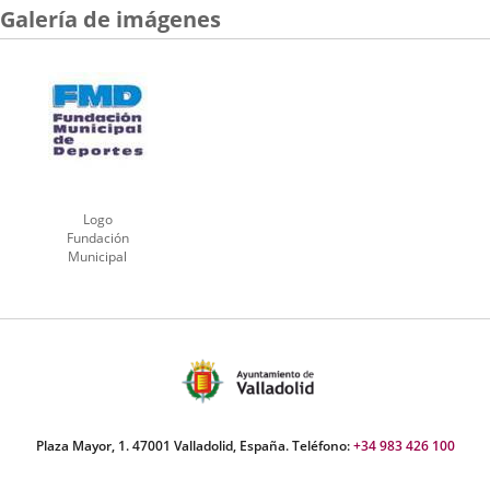
Galería de imágenes
una
una
una
aplicación
aplicación
aplicación
externa.
externa.
externa.
Logo
Fundación
Municipal
de
Deportes
Plaza Mayor, 1. 47001 Valladolid, España. Teléfono:
+34 983 426 100