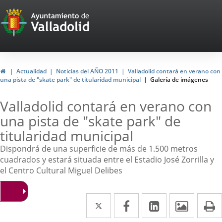
Portal
Web
del
Ayuntamiento
Inicio
Actualidad
Noticias del AÑO 2011
Valladolid contará en verano con
una pista de "skate park" de titularidad municipal
Galería de imágenes
de
Valladolid
Valladolid contará en verano con
una pista de "skate park" de
titularidad municipal
Dispondrá de una superficie de más de 1.500 metros
cuadrados y estará situada entre el Estadio José Zorrilla y
el Centro Cultural Miguel Delibes
Twitter
Enlace
Facebook
Enlace
LinkedIn
Enlace
Imáge
I
a
a
a