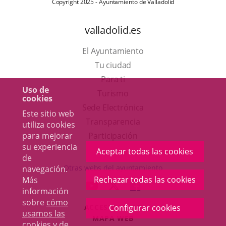
Copyright 2025 - Ayuntamiento de Valladolid
valladolid.es
El Ayuntamiento
Tu ciudad
Para ti
Uso de
Este
Turismo
cookies
enlace
Enlace
Sede Electrónica
Este sitio web
se
a
Transparencia
utiliza cookies
abrirá
una
para mejorar
Participación
su experiencia
en
aplicación
Aceptar todas las cookies
de
una
externa.
Otras webs del ayuntamiento
navegación.
ventana
Rechazar todas las cookies
Más
aderSocial
ENLACE
ENLACE
ENLACE
información
nueva.
A
A
A
sobre
cómo
ACCESIBILIDAD
Configurar cookies
UNA
UNA
UNA
usamos las
MAPA WEB
APLICACIÓN
APLICACIÓN
APLICACIÓN
cookies y de