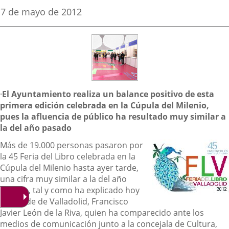
una
una
una
Fecha
7 de mayo de 2012
de
aplicación
aplicación
aplica
la
noticia
externa.
externa.
extern
Descripción
·
El Ayuntamiento realiza un balance positivo de esta
primera edición celebrada en la Cúpula del Milenio,
pues la afluencia de público ha resultado muy similar a
la del año pasado
Más de 19.000 personas pasaron por
la 45 Feria del Libro celebrada en la
Cúpula del Milenio hasta ayer tarde,
una cifra muy similar a la del año
pasado, tal y como ha explicado hoy
el alcalde de Valladolid, Francisco
Javier León de la Riva, quien ha comparecido ante los
medios de comunicación junto a la
concejala de Cultura,