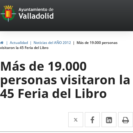
Portal
Saltar al contenido
Web
del
Ayuntamiento
Inicio
Actualidad
Noticias del AÑO 2012
Más de 19.000 personas
visitaron la 45 Feria del Libro
de
Más de 19.000
Valladolid
personas visitaron la
45 Feria del Libro
Twitter
Enlace
Facebook
Enlace
Linke
Enlace
I
a
a
a