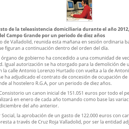
sto de la teleasistencia domiciliaria durante el año 2012
a del Campo Grande por un periodo de diez años
 de Valladolid, reunida esta mañana en sesión ordinaria bajo
e figuran a continuación dentro del orden del día.
l órgano de gobierno ha concedido a una comunidad de vecin
ud. Igual autorización se ha otorgado para la demolición de u
n la calle Antonio Lorenzo Hurtado con vuelta a la de Antoni
se ha adjudicado el contrato de concesión de ocupación de 
e al hostelero R.G.A, por un periodo de diez años.
Consistorio un canon inicial de 151.051 euros por todo el p
ualizará en enero de cada año tomando como base las variac
diciembre del año anterior.
r Social, la aprobación de un gasto de 122.000 euros con ca
 presta a través de Cruz Roja Valladolid, por ser la entidad 