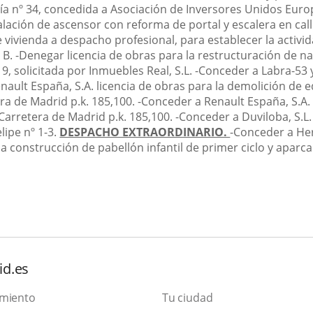
cía nº 34, concedida a Asociación de Inversores Unidos Euro
talación de ascensor con reforma de portal y escalera en cal
e vivienda a despacho profesional, para establecer la activid
º B.
-
Denegar licencia de obras para la restructuración de na
9, solicitada por Inmuebles Real, S.L.
-
Conceder a Labra-53 y 
ault España, S.A. licencia de obras para la demolición de e
era de Madrid p.k. 185,100.
-
Conceder a Renault España, S.A. 
 Carretera de Madrid p.k. 185,100.
-
Conceder a Duviloba, S.L.
lipe nº 1-3.
DESPACHO EXTRAORDINARIO.
-
Conceder a Her
la construcción de pabellón infantil de primer ciclo y aparc
id.es
amiento
Tu ciudad