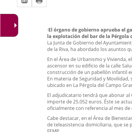
una
a
aplicación
aplicación
una
externa.
externa.
aplicación
Descripción
·
El órgano de gobierno aprueba el ga
externa.
la explotación del bar de la Pérgol
La Junta de Gobierno del Ayuntamiento
de la Riva, ha abordado los asuntos qu
En el Área de Urbanismo y Vivienda, e
ascensor en su edificio de la calle Sal
construcción de un pabellón infantil e
En materia de Seguridad y Movilidad, 
ubicado en La Pérgola del Campo Grand
El adjudicatario tendrá que abonar al 
importe de 25.052 euros. Éste se act
oficialmente con referencia al mes de 
Cabe destacar, en el Área de Bienesta
de teleasistencia domiciliaria, que se
FEMP.