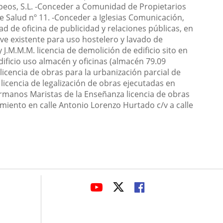
peos, S.L.
-
Conceder a Comunidad de Propietarios
le Salud nº 11.
-
Conceder a Iglesias Comunicación,
ad de oficina de publicidad y relaciones públicas, en
ve existente para uso hostelero y lavado de
J.M.M.M. licencia de demolición de edificio sito en
dificio uso almacén y oficinas (almacén 79.09
licencia de obras para la urbanización parcial de
 licencia de legalización de obras ejecutadas en
manos Maristas de la Enseñanza licencia de obras
amiento en calle Antonio Lorenzo Hurtado c/v a calle
avaHeaderSocial
ENLACE
ENLACE
ENLACE
A
A
A
UNA
UNA
UNA