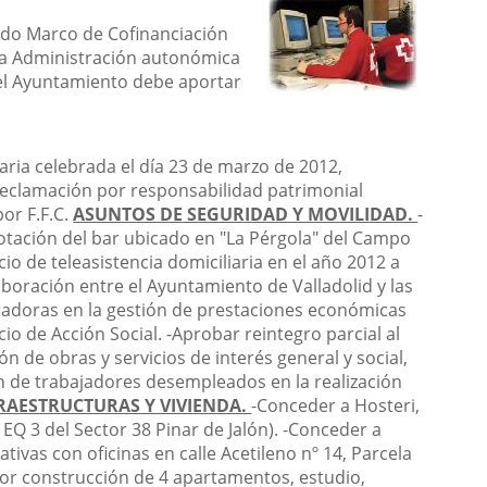
uerdo Marco de Cofinanciación
e la Administración autonómica
 el Ayuntamiento debe aportar
aria celebrada el día 23 de marzo de 2012,
reclamación por responsabilidad patrimonial
or F.F.C.
ASUNTOS DE SEGURIDAD Y MOVILIDAD.
-
otación del bar ubicado en "La Pérgola" del Campo
cio de teleasistencia domiciliaria en el año 2012 a
boración entre el Ayuntamiento de Valladolid y las
oradoras en la gestión de prestaciones económicas
cio de Acción Social.
-
Aprobar reintegro parcial al
 de obras y servicios de interés general y social,
n de trabajadores desempleados en la realización
RAESTRUCTURAS Y VIVIENDA.
-
Conceder a Hosteri,
 EQ 3 del Sector 38 Pinar de Jalón).
-
Conceder a
ivas con oficinas en calle Acetileno nº 14, Parcela
rior construcción de 4 apartamentos, estudio,