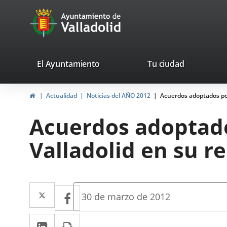
Portal
Saltar al contenido
avaTop
Web
del
Ayuntamiento
valladolid.es
El Ayuntamiento
Tu ciudad
de
Inicio
Actualidad
Noticias del AÑO 2012
Acuerdos adoptados por
Valladolid
Acuerdos adoptado
Valladolid en su re
Twitter
Enlace
Facebook
Enlace
Fecha
30 de marzo de 2012
de
a
a
la
LinkedIn
Enlace
Imprimir
una
noticia