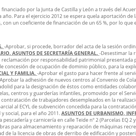
 financiado por la Junta de Castilla y León a través del Ac
da año. Para el ejercicio 2012 se espera quela aportación d
 con un coeficiente de financiación de un 65 %, por lo que
S.
-
Aprobar, si procede, borrador del acta de la sesión ordin
RIO.
ASUNTOS DE SECRETARÍA GENERAL.
-
Desestimar la 
 reclamación por responsabilidad patrimonial presentada p
de concesión de ocupación de dominio público, para la expl
IAL Y FAMILIA.
-
Aprobar el gasto para hacer frente al servi
Aprobar la adhesión de nuevos centros al Convenio de Cola
ladolid para la designación de éstos como entidades colab
elas, centros y guarderías infantiles, promovido por el Servi
contratación de trabajadores desempleados en la realización
arcial al ECYL de subvención concedida para la contratació
 y social, para el año 2011.
ASUNTOS DE URBANISMO, INF
a pescadería y carnicería en calle Teide nº 2 (Parcelas EQ 2 y
 obras para almacenamiento y reparación de máquinas recreat
ad de la licencia de obras de derribo de edificación y poste