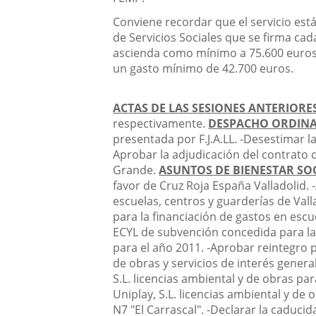
Conviene recordar que el servicio está
de Servicios Sociales que se firma ca
ascienda como mínimo a 75.600 euros,
un gasto mínimo de 42.700 euros.
ACTAS DE LAS SESIONES ANTERIORE
respectivamente.
DESPACHO ORDINA
presentada por F.J.A.LL.
-
Desestimar la
Aprobar la adjudicación del contrato 
Grande.
ASUNTOS DE BIENESTAR SOC
favor de Cruz Roja España Valladolid.
-
escuelas, centros y guarderías de Val
para la financiación de gastos en escu
ECYL de subvención concedida para la 
para el año 2011.
-
Aprobar reintegro p
de obras y servicios de interés general
S.L. licencias ambiental y de obras par
Uniplay, S.L. licencias ambiental y de
N7 "El Carrascal".
-
Declarar la caducid