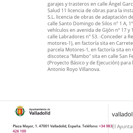
garajes y trasteros en calle Ángel Gar
Salud 11 licencia de obras para la ins
S.L. licencia de obras de adaptación d
calle Santo Domingo de Silos nº 1 A, 1
vehículos en avenida de Gijón nº 17 y 1
calle Labradores nº 53.
-
Conceder a Ren
motores-1), en factoría sita en Carret
parcela Motores-1, en factoría sita en
discoteca "Mambo" sita en calle San Fe
(Proyecto Básico y de Ejecución) para 
Antonio Royo Villanova.
valladol
El Ayunt
Plaza Mayor, 1. 47001 Valladolid, España. Teléfono:
+34 983
426 100