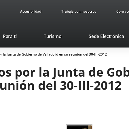
Accesibilidad
Trabaja con nosotros
Contac
Este
En
Para ti
Turismo
Sede Electrónica
enlace
a
se
u
 la Junta de Gobierno de Valladolid en su reunión del 30-III-2012
abrirá
ap
en
ex
s por la Junta de Go
una
ventana
unión del 30-III-2012
nueva.