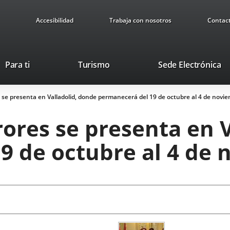
Accesibilidad
Trabaja con nosotros
Contac
Este
En
Para ti
Turismo
Sede Electrónica
enlace
a
se
u
es se presenta en Valladolid, donde permanecerá del 19 de octubre al 4 de novi
abrirá
ap
en
ex
rrores se presenta en 
una
ventana
9 de octubre al 4 de
nueva.