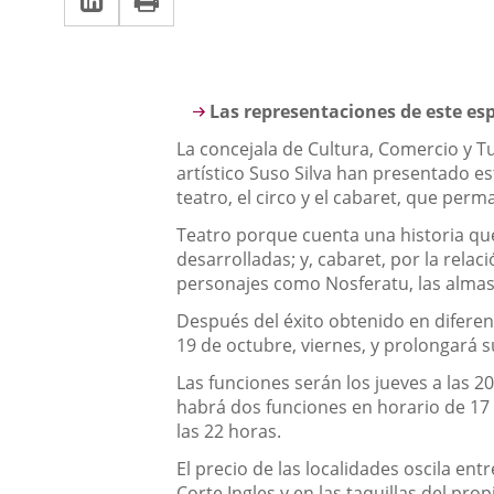
una
a
aplicación
aplicación
una
externa.
externa.
aplicación
Descripción
Las representaciones de este esp
externa.
La concejala de Cultura, Comercio y T
artístico Suso Silva han presentado es
teatro, el circo y el cabaret, que per
Teatro porque cuenta una historia que
desarrolladas; y, cabaret, por la relac
personajes como Nosferatu, las almas 
Después del éxito obtenido en diferen
19 de octubre, viernes, y prolongará s
Las funciones serán los jueves a las 2
habrá dos funciones en horario de 17 y
las 22 horas.
El precio de las localidades oscila en
Corte Ingles y en las taquillas del prop