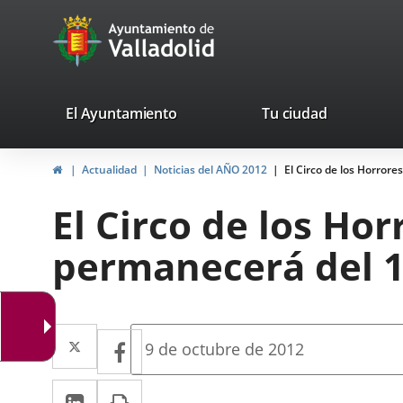
Portal
Saltar al contenido
avaTop
Web
del
Ayuntamiento
valladolid.es
El Ayuntamiento
Tu ciudad
de
Inicio
Actualidad
Noticias del AÑO 2012
El Circo de los Horror
Valladolid
El Circo de los Ho
permanecerá del 1
Twitter
Enlace
Facebook
Enlace
Fecha
9 de octubre de 2012
de
a
a
la
LinkedIn
Enlace
Imprimir
una
noticia