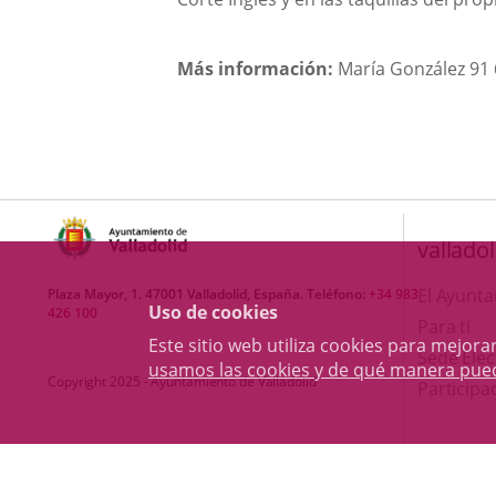
Más información:
María González 91 
valladol
El Ayunt
Plaza Mayor, 1. 47001 Valladolid, España. Teléfono:
+34 983
Uso de cookies
426 100
Para ti
Este sitio web utiliza cookies para mejo
Sede Elec
usamos las cookies y de qué manera pue
Copyright 2025 - Ayuntamiento de Valladolid
Participa