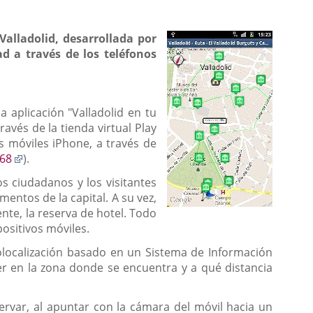
Valladolid,
desarrollada por
ad
a través de los
teléfonos
a aplicación "Valladolid en tu
vés de la tienda virtual Play
os móviles iPhone, a través de
Enlace
868
).
a
os ciudadanos y los visitantes
una
entos de la capital. A su vez,
aplicación
nte, la reserva de hotel. Todo
externa.
ositivos móviles.
geolocalización basado en un Sistema de Información
er en la zona donde se encuentra y a qué distancia
ervar, al apuntar con la cámara del móvil hacia un