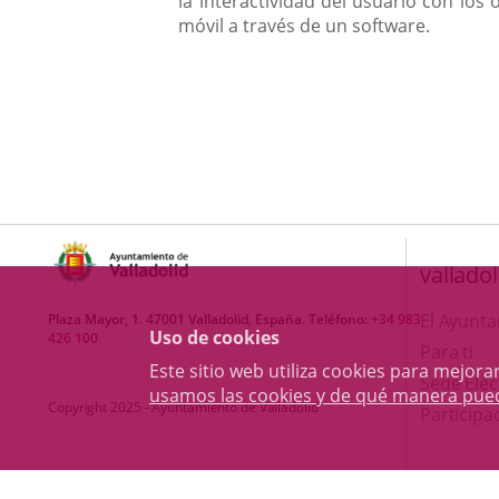
la interactividad del usuario con los
móvil a través de un software.
valladol
El Ayunt
Plaza Mayor, 1. 47001 Valladolid, España. Teléfono:
+34 983
Uso de cookies
426 100
Para ti
Este sitio web utiliza cookies para mejo
Sede Elec
usamos las cookies y de qué manera pue
Copyright 2025 - Ayuntamiento de Valladolid
Participa