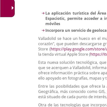
una
externa.
externa.
aplicación
Descripción
La aplicación turística del Áre
externa.
Espaciotic, permite acceder a i
móviles
Incorpora un servicio de geoloc
Valladolid se hace un hueco en el mun
corazón", que pueden descargarse grat
Store (
https://play.google.com/store/
la tienda virtual Apple Store (
https://
Esta nueva solución tecnológica, que a
que se acerquen a Valladolid, informa 
ofrece información práctica sobre apar
ello apoyado en fotografías, mapas y 
Entre las posibilidades que ofrece la
Geográfica, más conocido como GIS, g
está situado de cada punto de interés,
Otra de las tecnologías que incorpor