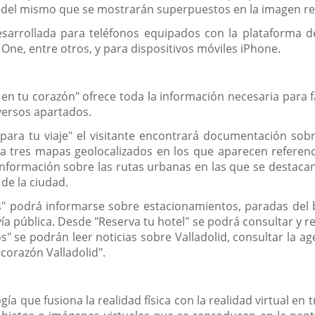
 del mismo que se mostrarán superpuestos en la imagen rea
esarrollada para teléfonos equipados con la plataforma d
ne, entre otros, y para dispositivos móviles iPhone.
en tu corazón" ofrece toda la información necesaria para faci
versos apartados.
ra tu viaje" el visitante encontrará documentación sobre l
a tres mapas geolocalizados en los que aparecen referenc
formación sobre las rutas urbanas en las que se destacan
de la ciudad.
s" podrá informarse sobre estacionamientos, paradas del bu
vía pública. Desde "Reserva tu hotel" se podrá consultar y re
" se podrán leer noticias sobre Valladolid, consultar la age
corazón Valladolid".
a que fusiona la realidad física con la realidad virtual en