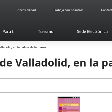
Accesibilidad
Trabaja con nosotros
Contac
Este
En
Para ti
Turismo
Sede Electrónica
enlace
a
se
u
Valladolid, en la palma de la mano
abrirá
ap
en
ex
 de Valladolid, en la
una
ventana
nueva.