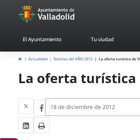
Portal
Saltar al contenido
avaTop
Web
del
Ayuntamiento
valladolid.es
El Ayuntamiento
Tu ciudad
de
Inicio
Actualidad
Noticias del AÑO 2012
La oferta turística de 
Valladolid
La oferta turística
Twitter
Enlace
Facebook
Enlace
Fecha
18 de diciembre de 2012
de
a
a
la
LinkedIn
Enlace
Imprimir
una
noticia
una
a
aplicación
aplicación