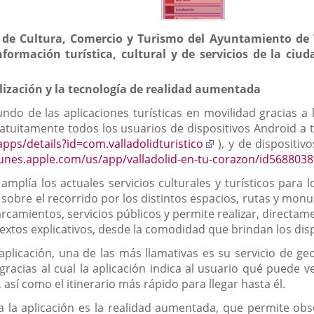
a de Cultura, Comercio y Turismo del Ayuntamiento de 
nformación turística, cultural y de servicios de la ciud
alización y la tecnología de realidad aumentada
do de las aplicaciones turísticas en movilidad gracias a l
uitamente todos los usuarios de dispositivos Android a tra
Enlace
apps/details?id=com.valladolidturistico
), y de dispositiv
a
itunes.apple.com/us/app/valladolid-en-tu-corazon/id568803
una
mplía los actuales servicios culturales y turísticos para l
aplicación
sobre el recorrido por los distintos espacios, rutas y monum
externa.
camientos, servicios públicos y permite realizar, directame
textos explicativos, desde la comodidad que brindan los disp
 aplicación, una de las más llamativas es su servicio de 
racias al cual la aplicación indica al usuario qué puede v
 así como el itinerario más rápido para llegar hasta él.
a la aplicación es la realidad aumentada, que permite obs