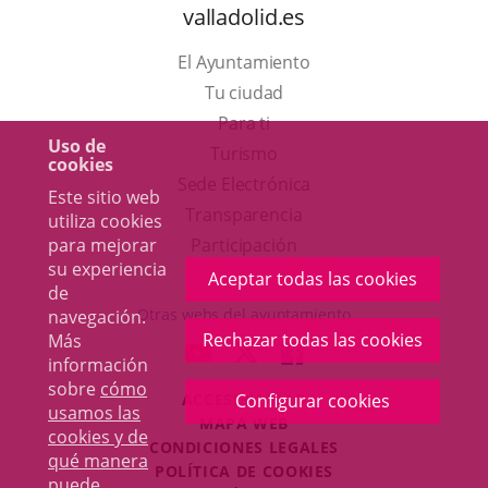
valladolid.es
El Ayuntamiento
Tu ciudad
Para ti
Uso de
Este
Turismo
cookies
enlace
Enlace
Sede Electrónica
Este sitio web
se
a
Transparencia
utiliza cookies
abrirá
una
para mejorar
Participación
su experiencia
en
aplicación
Aceptar todas las cookies
de
una
externa.
Otras webs del ayuntamiento
navegación.
ventana
Rechazar todas las cookies
Más
aderSocial
ENLACE
ENLACE
ENLACE
información
nueva.
A
A
A
sobre
cómo
ACCESIBILIDAD
Configurar cookies
UNA
UNA
UNA
usamos las
MAPA WEB
APLICACIÓN
APLICACIÓN
APLICACIÓN
cookies y de
r
CONDICIONES LEGALES
EXTERNA.
EXTERNA.
EXTERNA.
qué manera
POLÍTICA DE COOKIES
puede