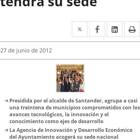
tendrá su sede
Twitter
Enlace
Facebook
Enlace
Linke
Enlace
I
a
a
a
una
una
una
Fecha
27 de junio de 2012
de
aplicación
aplicación
aplica
la
noticia
externa.
externa.
extern
Descripción
Presidida por el alcalde de Santander, agrupa a casi
una treintena de municipios comprometidos con los
avances tecnológicos, la innovación y el
conocimiento como ejes de desarrollo
La Agencia de Innovación y Desarrollo Económico
del Ayuntamiento acogerá su sede nacional