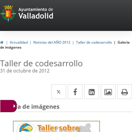
Portal
Web
del
Ayuntamiento
Inicio
Actualidad
Noticias del AÑO 2012
Taller de codesarrollo
Galería
de imágenes
de
Valladolid
Taller de codesarrollo
31 de octubre de 2012
Twitter
Enlace
Facebook
Enlace
LinkedIn
Enlace
Imáge
I
a
a
a
Galería de imágenes
una
una
una
aplicación
aplicación
aplicación
externa.
externa.
externa.