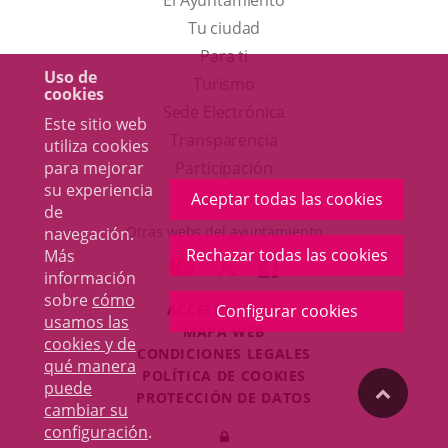
El Ayuntamiento
Tu ciudad
Para ti
Uso de
Este
Turismo
cookies
enlace
Enlace
Sede Electrónica
Este sitio web
se
a
Transparencia
utiliza cookies
abrirá
una
para mejorar
Participación
su experiencia
en
aplicación
Aceptar todas las cookies
de
una
externa.
Otras webs del ayuntamiento
navegación.
ventana
Rechazar todas las cookies
Más
aderSocial
ENLACE
ENLACE
ENLACE
información
nueva.
A
A
A
sobre
cómo
ACCESIBILIDAD
Configurar cookies
UNA
UNA
UNA
usamos las
MAPA WEB
APLICACIÓN
APLICACIÓN
APLICACIÓN
cookies y de
r
CONDICIONES LEGALES
EXTERNA.
EXTERNA.
EXTERNA.
qué manera
POLÍTICA DE COOKIES
puede
"Volver
PROTECCIÓN DE DATOS
cambiar su
Toggl
configuración
.
Iniciar
navig
arriba"