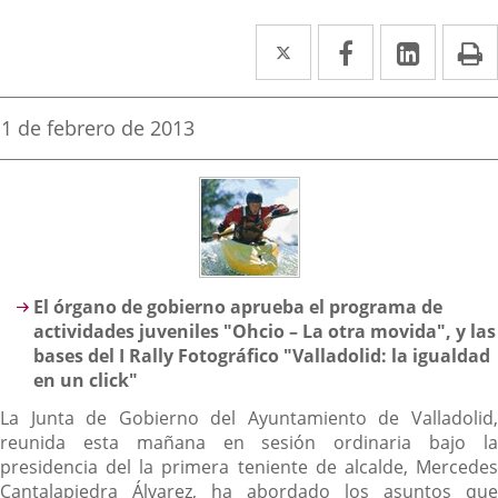
Twitter
Enlace
Facebook
Enlace
Linke
Enlace
I
a
a
a
una
una
una
Fecha
1 de febrero de 2013
de
aplicación
aplicación
aplica
la
noticia
externa.
externa.
extern
Descripción
El órgano de gobierno aprueba el programa de
actividades juveniles "Ohcio – La otra movida", y las
bases del I Rally Fotográfico "Valladolid: la igualdad
en un click"
La Junta de Gobierno del Ayuntamiento de Valladolid,
reunida esta mañana en sesión ordinaria bajo la
presidencia del la primera teniente de alcalde, Mercedes
Cantalapiedra Álvarez, ha abordado los asuntos que