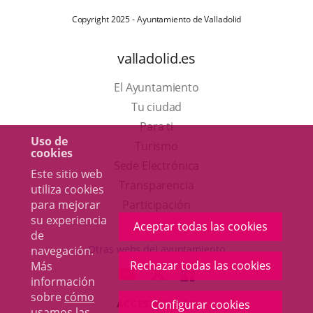
Copyright 2025 - Ayuntamiento de Valladolid
valladolid.es
El Ayuntamiento
Tu ciudad
Para ti
Uso de
Este
Turismo
cookies
enlace
Enlace
Sede Electrónica
Este sitio web
se
a
Transparencia
utiliza cookies
abrirá
una
para mejorar
Participación
su experiencia
en
aplicación
Aceptar todas las cookies
de
una
externa.
Otras webs del ayuntamiento
navegación.
ventana
Rechazar todas las cookies
Más
aderSocial
ENLACE
ENLACE
ENLACE
información
nueva.
A
A
A
sobre
cómo
ACCESIBILIDAD
Configurar cookies
UNA
UNA
UNA
usamos las