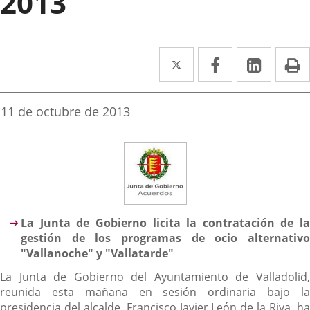
2013
Twitter
Enlace
Facebook
Enlace
Linke
Enlace
I
a
a
a
una
una
una
Fecha
11 de octubre de 2013
de
aplicación
aplicación
aplica
la
noticia
externa.
externa.
extern
Descripción
La Junta de Gobierno licita la contratación de la
gestión de los programas de ocio alternativo
"Vallanoche" y "Vallatarde"
La Junta de Gobierno del Ayuntamiento de Valladolid,
reunida esta mañana en sesión ordinaria bajo la
presidencia del alcalde, Francisco Javier León de la Riva, ha