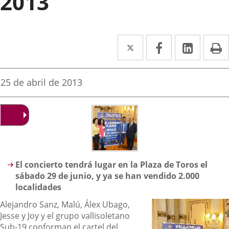
2013
Twitter
Enlace
Facebook
Enlace
Linke
Enlace
I
a
a
a
una
una
una
Fecha
25 de abril de 2013
de
aplicación
aplicación
aplica
la
noticia
externa.
externa.
extern
Descripción
El concierto tendrá lugar en la Plaza de Toros el
sábado 29 de junio, y ya se han vendido 2.000
localidades
Alejandro Sanz, Malú, Álex Ubago,
Jesse y Joy y el grupo vallisoletano
Sub-19 conforman el cartel del