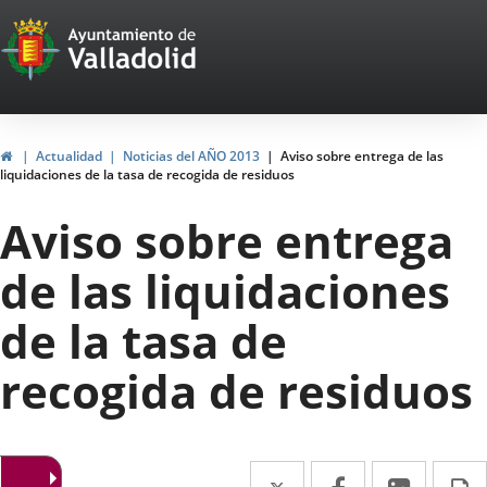
Portal
Saltar al contenido
Web
del
Ayuntamiento
Inicio
Actualidad
Noticias del AÑO 2013
Aviso sobre entrega de las
liquidaciones de la tasa de recogida de residuos
de
Aviso sobre entrega
Valladolid
de las liquidaciones
de la tasa de
recogida de residuos
Twitter
Enlace
Facebook
Enlace
Linke
Enlace
I