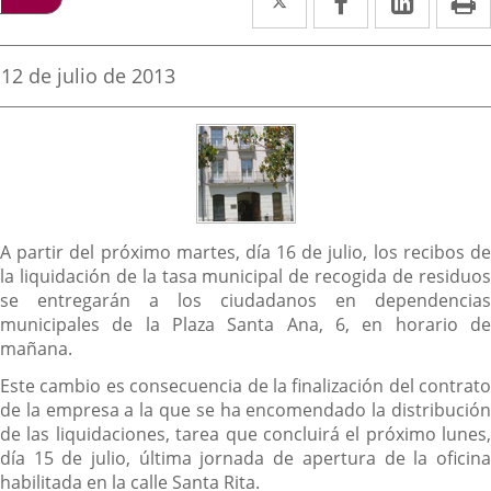
a
a
a
una
una
una
Fecha
12 de julio de 2013
de
aplicación
aplicación
aplica
la
noticia
externa.
externa.
extern
Descripción
A partir del próximo martes, día 16 de julio, los recibos de
la liquidación de la tasa municipal de recogida de residuos
se entregarán a los ciudadanos en dependencias
municipales de la Plaza Santa Ana, 6, en horario de
mañana.
Este cambio es consecuencia de la finalización del contrato
de la empresa a la que se ha encomendado la distribución
de las liquidaciones, tarea que concluirá el próximo lunes,
día 15 de julio, última jornada de apertura de la oficina
habilitada en la calle Santa Rita.