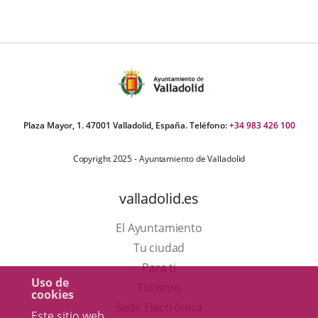
Plaza Mayor, 1. 47001 Valladolid, España. Teléfono:
+34 983 426 100
Copyright 2025 - Ayuntamiento de Valladolid
valladolid.es
El Ayuntamiento
Tu ciudad
Para ti
Uso de
Este
Turismo
cookies
enlace
Enlace
Sede Electrónica
Este sitio web