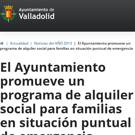
Portal
Saltar al contenido
Web
del
Ayuntamiento
Inicio
Actualidad
Noticias del AÑO 2013
El Ayuntamiento promueve un
programa de alquiler social para familias en situación puntual de emergencia
de
El Ayuntamiento
Valladolid
promueve un
programa de alquiler
social para familias
en situación puntual