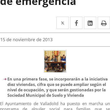
de emergencia
Twitter
Enlace
Facebook
Enlace
Linke
Enlace
I
a
a
a
una
una
una
Fecha
15 de noviembre de 2013
de
aplicación
aplicación
aplica
la
noticia
externa.
externa.
extern
Descripción
En una primera fase, se incorporarán a la iniciativa
diez viviendas, cifra que se puede ampliar según el
nivel de ocupación, y que serán gestionadas por la
Sociedad Municipal de Suelo y Vivienda
El Ayuntamiento de Valladolid ha puesto en marcha un
programa de alquiler social para familias que se