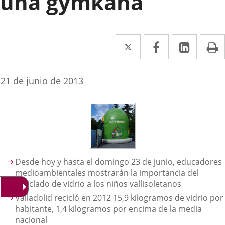
una gymkana
Twitter
Enlace
Facebook
Enlace
Linke
Enlace
I
a
a
a
una
una
una
Fecha
21 de junio de 2013
de
aplicación
aplicación
aplica
la
noticia
externa.
externa.
extern
Descripción
Desde hoy y hasta el domingo 23 de junio, educadores
medioambientales mostrarán la importancia del
reciclado de vidrio a los niños vallisoletanos
Valladolid recicló en 2012 15,9 kilogramos de vidrio por
habitante, 1,4 kilogramos por encima de la media
nacional