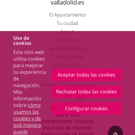
valladolid.es
El Ayuntamiento
Tu ciudad
Para ti
Uso de
Este
Turismo
cookies
enlace
Enlace
Sede Electrónica
Este sitio web
se
a
Transparencia
utiliza cookies
abrirá
una
para mejorar
Participación
su experiencia
en
aplicación
Aceptar todas las cookies
de
una
externa.
Otras webs del ayuntamiento
navegación.
ventana
Rechazar todas las cookies
Más
aderSocial
ENLACE
ENLACE
ENLACE
información
nueva.
A
A
A
sobre
cómo
Configurar cookies
ACCESIBILIDAD
UNA
UNA
UNA
usamos las
MAPA WEB
APLICACIÓN
APLICACIÓN
APLICACIÓN
cookies y de
r
CONDICIONES LEGALES
EXTERNA.
EXTERNA.
EXTERNA.
qué manera
POLÍTICA DE COOKIES
puede
"Volver
PROTECCIÓN DE DATOS