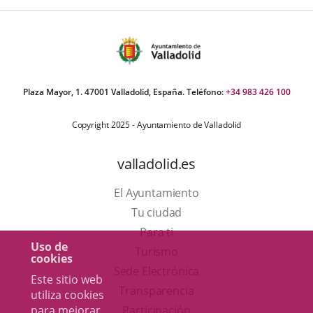
Plaza Mayor, 1. 47001 Valladolid, España. Teléfono:
+34 983 426 100
Copyright 2025 - Ayuntamiento de Valladolid
valladolid.es
El Ayuntamiento
Tu ciudad
Para ti
Uso de
Este
Turismo
cookies
enlace
Enlace
Sede Electrónica
Este sitio web
se
a
Transparencia
utiliza cookies
abrirá
una
para mejorar
Participación