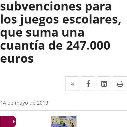
subvenciones para
los juegos escolares,
que suma una
cuantía de 247.000
euros
Twitter
Enlace
Facebook
Enlace
Linke
Enlace
I
a
a
a
una
una
una
Fecha
14 de mayo de 2013
de
aplicación
aplicación
aplica
la
noticia
externa.
externa.
extern