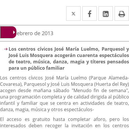
Twitter
Enlace
Facebook
Enlace
Linke
Enlace
I
a
a
a
una
una
una
Fecha
22 de febrero de 2013
de
aplicación
aplicación
aplica
la
Descripción
noticia
externa.
externa.
extern
Los centros cívicos José María Luelmo, Parquesol y
José Luis Mosquera acogerán cuarenta espectáculos
de teatro, música, danza, magia y títeres pensados
para un público familiar
Los centros cívicos José María Luelmo (Parque Alameda-
Covaresa), Parquesol y José Luis Mosquera (Huerta del Rey)
acogen desde mañana sábado "Menudo fin de semana",
una programación completa y de calidad dirigida al público
infantil y familiar que se centra en actividades de teatro,
danza, magia, música y otros espectáculos-
El acceso es gratuito hasta completar aforo, pero los
interesados deben recoger la invitación en los centros