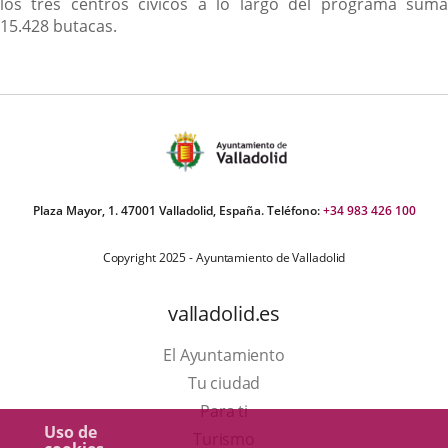
los tres centros cívicos a lo largo del programa suma
15.428 butacas.
Plaza Mayor, 1. 47001 Valladolid, España. Teléfono:
+34 983 426 100
Copyright 2025 - Ayuntamiento de Valladolid
valladolid.es
El Ayuntamiento
Tu ciudad
Para ti
Uso de
Este
Turismo