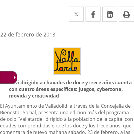
Twitter
Enlace
Facebook
Enlace
Linke
Enlace
I
a
a
a
una
una
una
Fecha
22 de febrero de 2013
de
aplicación
aplicación
aplica
la
noticia
externa.
externa.
extern
Descripción
Está dirigido a chavales de doce y trece años cuenta
con cuatro áreas específicas: juegos, cyberzona,
movida y creatividad
El Ayuntamiento de Valladolid, a través de la Concejalía de
Bienestar Social, presenta una edición más del programa
de ocio "Vallatarde" dirigido a la población de la capital con
edades comprendidas entre los doce y los trece años, que
comenzará de nuevo mañana sábado, 23 de febrero, a las