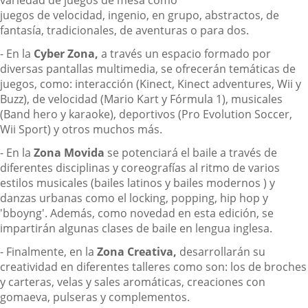
variedad de juegos de mesa como
juegos de velocidad, ingenio, en grupo, abstractos, de
fantasía, tradicionales, de aventuras o para dos.
- En la
Cyber Zona,
a través un espacio formado por
diversas pantallas multimedia, se ofrecerán temáticas de
juegos, como: interacción (Kinect, Kinect adventures, Wii y
Buzz), de velocidad (Mario Kart y Fórmula 1), musicales
(Band hero y karaoke), deportivos (Pro Evolution Soccer,
Wii Sport) y otros muchos más.
- En la
Zona Movida
se potenciará el baile a través de
diferentes disciplinas y coreografías al ritmo de varios
estilos musicales (bailes latinos y bailes modernos ) y
danzas urbanas como el locking, popping, hip hop y
'bboyng'. Además, como novedad en esta edición, se
impartirán algunas clases de baile en lengua inglesa.
- Finalmente, en la
Zona Creativa,
desarrollarán su
creatividad en diferentes talleres como son: los de broches
y carteras, velas y sales aromáticas, creaciones con
gomaeva, pulseras y complementos.