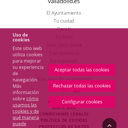
valladolid.es
El Ayuntamiento
Tu ciudad
Para ti
Uso de
Este
Turismo
cookies
enlace
Enlace
Sede Electrónica
Este sitio web
se
a
Transparencia
utiliza cookies
abrirá
una
para mejorar
Participación
su experiencia
en
aplicación
Aceptar todas las cookies
de
una
externa.
Otras webs del ayuntamiento
navegación.
ventana
Rechazar todas las cookies
Más
aderSocial
ENLACE
ENLACE
ENLACE
información
nueva.
A
A
A
sobre
cómo
ACCESIBILIDAD
Configurar cookies
UNA
UNA
UNA
usamos las
MAPA WEB
APLICACIÓN
APLICACIÓN
APLICACIÓN
cookies y de
r
CONDICIONES LEGALES
EXTERNA.
EXTERNA.
EXTERNA.
qué manera
POLÍTICA DE COOKIES
puede
"Volver
PROTECCIÓN DE DATOS