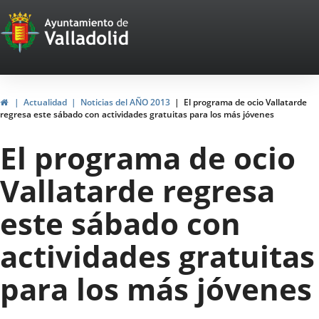
Portal
Saltar al contenido
Web
del
Ayuntamiento
Inicio
Actualidad
Noticias del AÑO 2013
El programa de ocio Vallatarde
regresa este sábado con actividades gratuitas para los más jóvenes
de
El programa de ocio
Valladolid
Vallatarde regresa
este sábado con
actividades gratuitas
para los más jóvenes