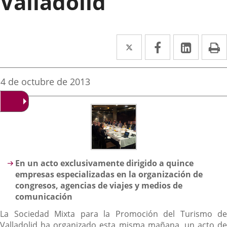
Valladolid
Twitter
Enlace
Facebook
Enlace
Linke
Enlace
I
a
a
a
una
una
una
Fecha
4 de octubre de 2013
de
aplicación
aplicación
aplica
la
noticia
externa.
externa.
extern
Descripción
En un acto exclusivamente dirigido a quince
empresas especializadas en la organización de
congresos, agencias de viajes y medios de
comunicación
La Sociedad Mixta para la Promoción del Turismo de
Valladolid ha organizado esta misma mañana, un acto de