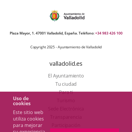
Plaza Mayor, 1. 47001 Valladolid, España. Teléfono:
+34 983 426 100
Copyright 2025 - Ayuntamiento de Valladolid
valladolid.es
El Ayuntamiento
Tu ciudad
Para ti
Uso de
Este
Turismo
cookies
enlace
Enlace
Sede Electrónica
Este sitio web
se
a
Transparencia
utiliza cookies
abrirá
una
para mejorar
Participación
su experiencia