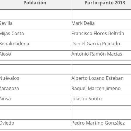
Población
Participante 2013
Sevilla
Mark Delia
Mijas Costa
Francisco Flores Beltrán
Benalmádena
Daniel García Peinado
Aloso
Antonio Ramón Macías
Nuévalos
Alberto Lozano Esteban
Zaragoza
Raquel Marcen Jimeno
Ainsa
Josetxo Souto
Oviedo
Pedro Martino González