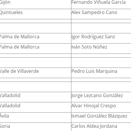
Gijón
Fernando Viñuela García
Quintueles
Alex Sampedro Cano
Palma de Mallorca
Igor Rodríguez Sanz
Palma de Mallorca
Iván Soto Núñez
Valle de Villaverde
Pedro Luis Marquina
Valladolid
Jorge Lezcano González
Valladolid
Alvar Hinojal Crespo
Ávila
Ismael González Blázquez
Soria
Carlos Aldea Jordana