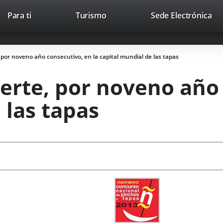
Este
En
Para ti
Turismo
Sede Electrónica
Accesibilidad
Trabaja con nosotros
Contac
enlace
a
se
un
abrirá
apl
, por noveno año consecutivo, en la capital mundial de las tapas
en
ext
una
ierte, por noveno año
ventana
nueva.
 las tapas