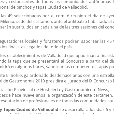
res y restaurantes de todas las comunidades autónomas h
nal de pinchos y tapas Ciudad de Valladolid.
 las 49 seleccionadas por el comité reunido el día de ay
 Milenio, sede del certamen, ante el anfiteatro habilitado a
 serán sustituidos en cada una de las tres sesiones del con
degustadores locales y forasteros podrán saborear las 45
 los finalistas llegados de todo el país.
los establecimientos de Valladolid que apadrinan a finalis
ndo la tapa que se presentará al Concurso a partir del día
rmitirá en algunos bares, saborear las competentes tapas pa
nte El Bohío, galardonado desde hace años con una estrella
l de Gastronomía 2010 presidirá el jurado del IX Concurso 
ociación Provincial de Hostelería y Gastronomicom News, co
esde hace nueve años la organización de este certamen, e
presentación de profesionales de todas las comunidades aut
y Tapas Ciudad de Valladolid
se desarrollará los días 5 