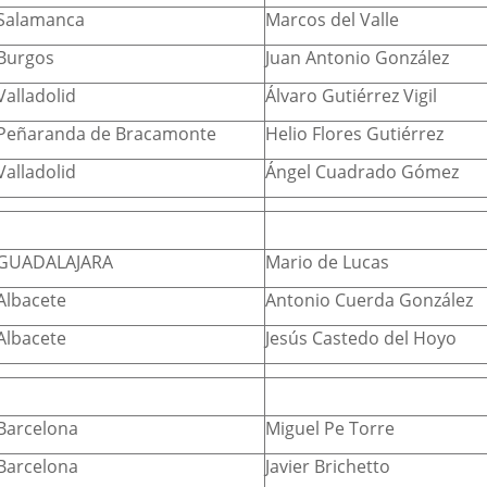
Salamanca
Marcos del Valle
Burgos
Juan Antonio González
Valladolid
Álvaro Gutiérrez Vigil
Peñaranda de Bracamonte
Helio Flores Gutiérrez
Valladolid
Ángel Cuadrado Gómez
GUADALAJARA
Mario de Lucas
Albacete
Antonio Cuerda González
Albacete
Jesús Castedo del Hoyo
Barcelona
Miguel Pe Torre
Barcelona
Javier Brichetto