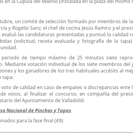
s en la Cúpula del Milenio (instalada en la plaza del mismo n
tubre, un comité de selección formado por miembros de la a
arcía y Rogelio Sanz; el chef de cocina Jesús Ramiro y el p
, evaluó las candidaturas presentadas y puntuó la calidad cul
das (solicitud, receta evaluada y fotografía de la tapa) 
unidad.
un periodo de tiempo máximo de 25 minutos siete repro
co. Mediante votación individual de los siete miembros del ju
es y los ganadores de los tres habituales accésits al mej
e tapa.
e voto de calidad en caso de empates o discrepancias ent
de votos, al finalizar el concurso, en compañía del presi
atario del Ayuntamiento de Valladolid.
rso Nacional de Pinchos y Tapas
nados para la fase final (49):