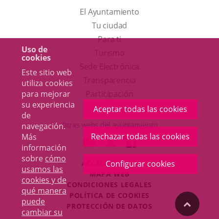
El Ayuntamiento
Tu ciudad
Para ti
Uso de
Este
Turismo
cookies
enlace
Enlace
Sede Electrónica
Este sitio web
se
a
Transparencia
utiliza cookies
abrirá
una
para mejorar
Participación
su experiencia
en
aplicación
Aceptar todas las cookies
de
una
externa.
Otras webs del ayuntamiento
navegación.
ventana
Rechazar todas las cookies
Más
aderSocial
ENLACE
ENLACE
ENLACE
información
nueva.
A
A
A
sobre
cómo
Configurar cookies
ACCESIBILIDAD
UNA
UNA
UNA
usamos las
MAPA WEB
APLICACIÓN
APLICACIÓN
APLICACIÓN
cookies y de
r
CONDICIONES LEGALES
EXTERNA.
EXTERNA.
EXTERNA.
qué manera
POLÍTICA DE COOKIES
puede
"Volver
PROTECCIÓN DE DATOS
cambiar su
Toggl