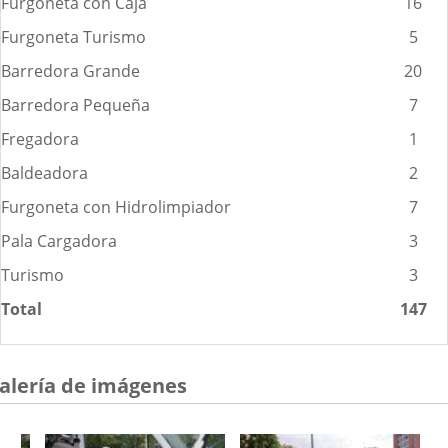
Furgoneta con Caja
16
Furgoneta Turismo
5
Barredora Grande
20
Barredora Pequeña
7
Fregadora
1
Baldeadora
2
Furgoneta con Hidrolimpiador
7
Pala Cargadora
3
Turismo
3
Total
147
alería de imágenes