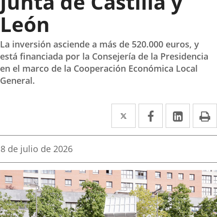
Junta de Castilla y
León
La inversión asciende a más de 520.000 euros, y
está financiada por la Consejería de la Presidencia
en el marco de la Cooperación Económica Local
General.
Twitter
Enlace
Facebook
Enlace
Linke
Enlace
I
a
a
a
una
una
una
Fecha
8 de julio de 2026
de
aplicación
aplicación
aplica
la
noticia
externa.
externa.
extern