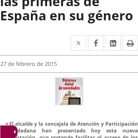
las primeras de
España en su género
Twitter
Enlace
Facebook
Enlace
Linke
Enlace
I
a
a
a
una
una
una
Fecha
27 de febrero de 2015
de
aplicación
aplicación
aplica
la
noticia
externa.
externa.
extern
Descripción
El alcalde y la concejala de Atención y Participación
Ciudadana han presentado hoy esta nueva
prestación, que pretende facilitar el acceso de los