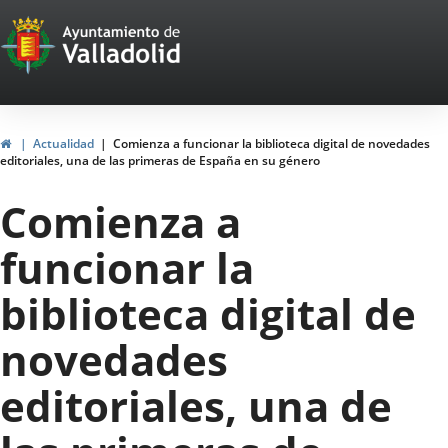
Portal
Saltar al contenido
Web
del
Ayuntamiento
Inicio
Actualidad
Comienza a funcionar la biblioteca digital de novedades
editoriales, una de las primeras de España en su género
de
Comienza a
Valladolid
funcionar la
biblioteca digital de
novedades
editoriales, una de