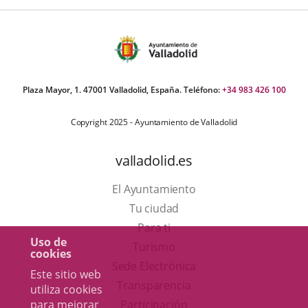
Plaza Mayor, 1. 47001 Valladolid, España. Teléfono:
+34 983 426 100
Copyright 2025 - Ayuntamiento de Valladolid
valladolid.es
El Ayuntamiento
Tu ciudad
Para ti
Uso de
Este
Turismo
cookies
enlace
Enlace
Sede Electrónica
Este sitio web
se
a
Transparencia
utiliza cookies
abrirá
una
para mejorar
Participación