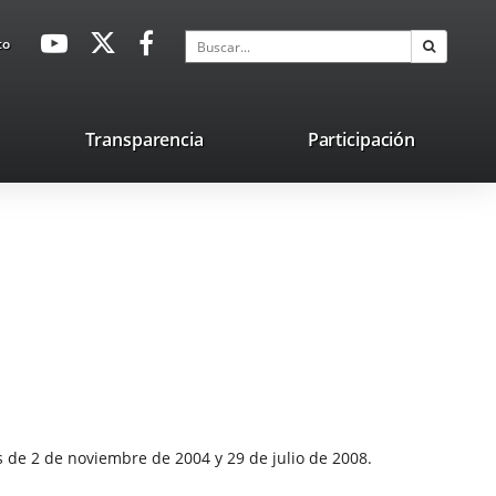
avaHeaderSocial
Enlace
Enlace
Enlace
Buscar
to
Buscar
a
a
a
una
una
una
aplicación
aplicación
aplicación
lace
Transparencia
Participación
externa.
externa.
externa.
na
licación
terna.
de 2 de noviembre de 2004 y 29 de julio de 2008.