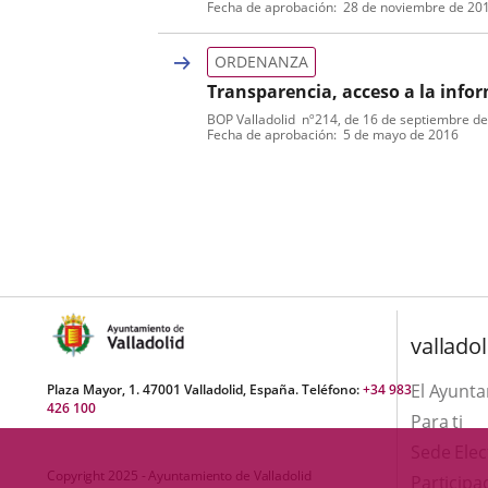
una
externa.
Fecha de aprobación
28 de noviembre de 20
de
boletin
externa.
normativa
aplicación
ORDENANZA
externa.
Transparencia, acceso a la info
BOP Valladolid
nº
214
, de 16 de septiembre d
Tipo
Referencia
Fecha de aprobación
5 de mayo de 2016
de
boletin
normativa
valladol
El Ayunt
Plaza Mayor, 1. 47001 Valladolid, España. Teléfono:
+34 983
426 100
Para ti
Sede Elec
Copyright 2025 - Ayuntamiento de Valladolid
Participa