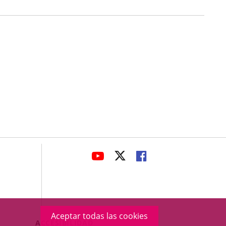
avaHeaderSocial
ENLACE
ENLACE
ENLACE
A
A
A
UNA
UNA
UNA
APLICACIÓN
APLICACIÓN
APLICACIÓN
EXTERNA.
EXTERNA.
EXTERNA.
Aceptar todas las cookies
Menú
ACCESIBILIDAD