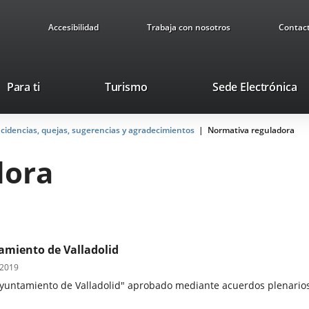
Accesibilidad
Trabaja con nosotros
Contac
Este
En
Para ti
Turismo
Sede Electrónica
enlace
a
se
u
cidencias, quejas, sugerencias y agradecimientos
abrirá
Normativa reguladora
ap
en
ex
dora
una
ventana
nueva.
amiento de Valladolid
 2019
yuntamiento de Valladolid" aprobado mediante acuerdos plenarios 