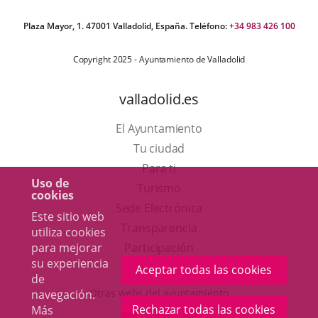
Plaza Mayor, 1. 47001 Valladolid, España. Teléfono:
+34 983 426 100
Copyright 2025 - Ayuntamiento de Valladolid
valladolid.es
El Ayuntamiento
Tu ciudad
Para ti
Uso de
Este
Turismo
cookies
enlace
Enlace
Sede Electrónica
Este sitio web
se
a
Transparencia
utiliza cookies
abrirá
una
para mejorar
Participación
su experiencia
en
aplicación
Aceptar todas las cookies
de
una
externa.
Otras webs del ayuntamiento
navegación.
ventana
Rechazar todas las cookies
Más
aderSocial
ENLACE
ENLACE
ENLACE