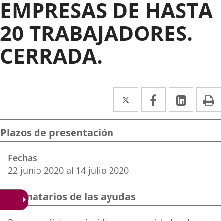
EMPRESAS DE HASTA
20 TRABAJADORES.
CERRADA.
Twitter
Enlace
Facebook
Enlace
Linke
Enlace
I
a
a
a
una
una
una
Plazos de presentación
aplicación
aplicación
aplica
Fechas
externa.
externa.
extern
22
junio
2020
al
14
julio
2020
Destinatarios de las ayudas