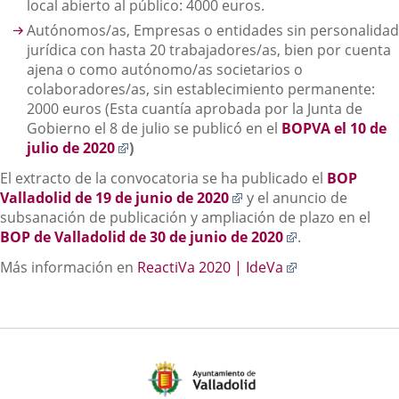
local abierto al público: 4000 euros.
Autónomos/as, Empresas o entidades sin personalidad
jurídica con hasta 20 trabajadores/as, bien por cuenta
ajena o como autónomo/as societarios o
colaboradores/as, sin establecimiento permanente:
2000 euros (Esta cuantía aprobada por la Junta de
Gobierno el 8 de julio se publicó en el
BOPVA el 10 de
Enlace
julio de 2020
)
a
El extracto de la convocatoria se ha publicado el
BOP
una
Enlace
Valladolid de 19 de junio de 2020
y el anuncio de
aplicación
a
subsanación de publicación y ampliación de plazo en el
externa.
una
Enlace
BOP de Valladolid de 30 de junio de 2020
.
aplicación
a
Enlace
Más información en
ReactiVa 2020 | IdeVa
externa.
una
a
aplicación
una
externa.
aplicación
externa.