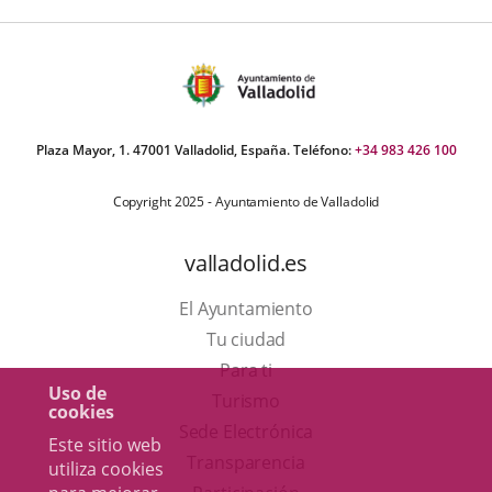
Plaza Mayor, 1. 47001 Valladolid, España. Teléfono:
+34 983 426 100
Copyright 2025 - Ayuntamiento de Valladolid
valladolid.es
El Ayuntamiento
Tu ciudad
Para ti
Uso de
Este
Turismo
cookies
enlace
Enlace
Sede Electrónica
Este sitio web
se
a
Transparencia
utiliza cookies