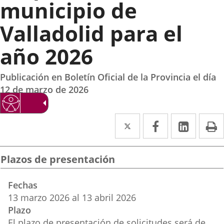
municipio de
Valladolid para el
año 2026
Publicación en Boletín Oficial de la Provincia el día
12 de marzo de 2026
Twitter
Enlace
Facebook
Enlace
Linke
Enlace
I
a
a
a
una
una
una
Plazos de presentación
aplicación
aplicación
aplica
Fechas
externa.
externa.
extern
13
marzo
2026
al
13
abril
2026
Plazo
El plazo de presentación de solicitudes será de