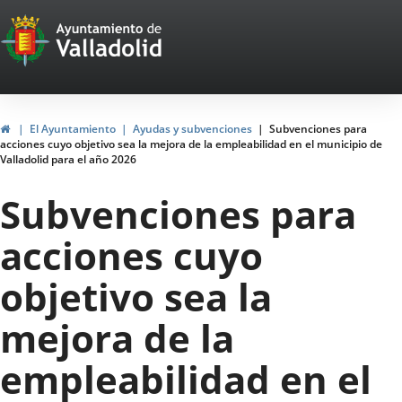
Portal
Saltar al contenido
Web
del
Ayuntamiento
Inicio
El Ayuntamiento
Ayudas y subvenciones
Subvenciones para
acciones cuyo objetivo sea la mejora de la empleabilidad en el municipio de
de
Valladolid para el año 2026
Valladolid
Subvenciones para
acciones cuyo
objetivo sea la
mejora de la
empleabilidad en el