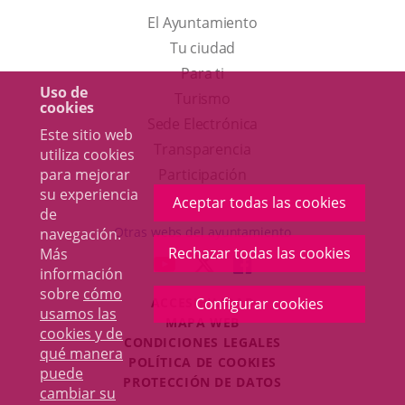
El Ayuntamiento
Tu ciudad
Para ti
Uso de
Este
Turismo
cookies
enlace
Enlace
Sede Electrónica
Este sitio web
se
a
Transparencia
utiliza cookies
abrirá
una
para mejorar
Participación
su experiencia
en
aplicación
Aceptar todas las cookies
de
una
externa.
Otras webs del ayuntamiento
navegación.
ventana
Rechazar todas las cookies
Más
aderSocial
ENLACE
ENLACE
ENLACE
información
nueva.
A
A
A
sobre
cómo
ACCESIBILIDAD
Configurar cookies
UNA
UNA
UNA
usamos las
MAPA WEB
APLICACIÓN
APLICACIÓN
APLICACIÓN
cookies y de
r
CONDICIONES LEGALES
EXTERNA.
EXTERNA.
EXTERNA.
qué manera
POLÍTICA DE COOKIES
puede
PROTECCIÓN DE DATOS
cambiar su
Toggl