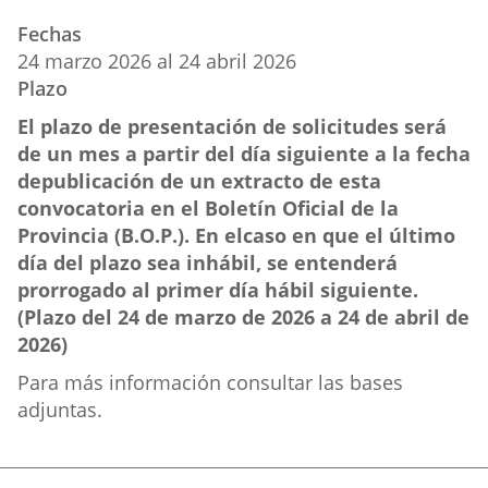
aplicación
aplicación
aplica
Fechas
externa.
externa.
extern
24
marzo
2026
al
24
abril
2026
Plazo
El plazo de presentación de solicitudes será
de un mes a partir del día siguiente a la fecha
de
publicación de un extracto de esta
convocatoria en el Boletín Oficial de la
Provincia (B.O.P.). En el
caso en que el último
día del plazo sea inhábil, se entenderá
prorrogado al primer día hábil siguiente.
(Plazo del 24 de marzo de 2026 a 24 de abril de
2026)
Para más información consultar las bases
adjuntas.