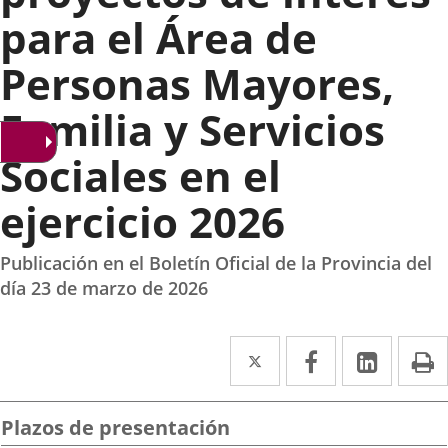
para el Área de
Personas Mayores,
Familia y Servicios
Sociales en el
ejercicio 2026
Publicación en el Boletín Oficial de la Provincia del
día 23 de marzo de 2026
Twitter
Enlace
Facebook
Enlace
Linke
Enlace
I
a
a
a
una
una
una
Plazos de presentación