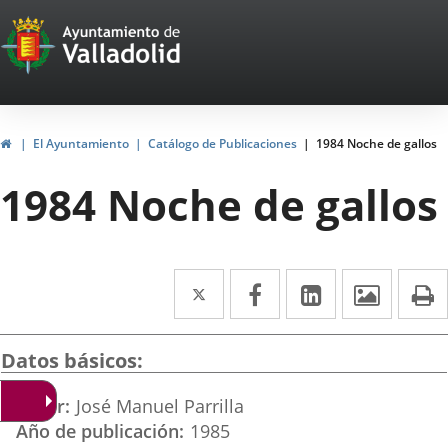
Portal
Saltar al contenido
Web
del
Ayuntamiento
Inicio
El Ayuntamiento
Catálogo de Publicaciones
1984 Noche de gallos
de
1984 Noche de gallos
Valladolid
Twitter
Enlace
Facebook
Enlace
LinkedIn
Enlace
Imáge
I
a
a
a
una
una
una
Datos básicos
aplicación
aplicación
aplicación
Autor
José Manuel Parrilla
externa.
externa.
externa.
Año de publicación
1985