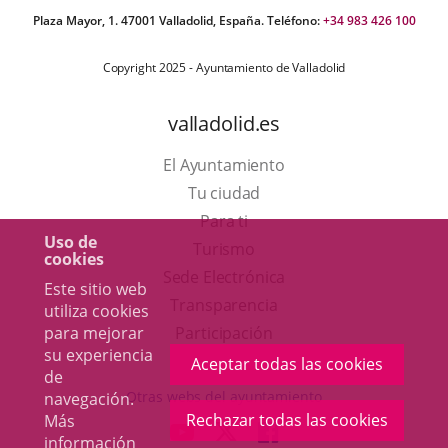
Plaza Mayor, 1. 47001 Valladolid, España. Teléfono:
+34 983 426 100
Copyright 2025 - Ayuntamiento de Valladolid
valladolid.es
El Ayuntamiento
Tu ciudad
Para ti
Uso de
Este
Turismo
cookies
enlace
Enlace
Sede Electrónica
Este sitio web
se
a
Transparencia
utiliza cookies
abrirá
una
para mejorar
Participación
su experiencia
en
aplicación
Aceptar todas las cookies
de
una
externa.
Otras webs del ayuntamiento
navegación.
ventana
Rechazar todas las cookies
Más
aderSocial
ENLACE
ENLACE
ENLACE
información
nueva.