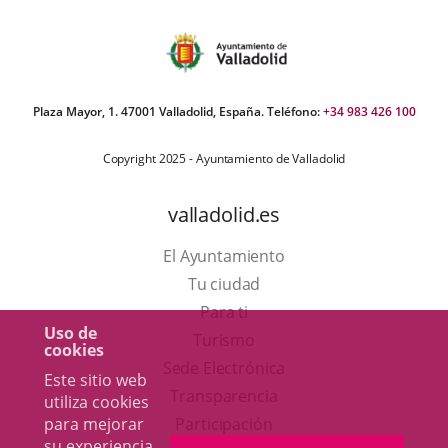
Plaza Mayor, 1. 47001 Valladolid, España. Teléfono:
+34 983 426 100
Copyright 2025 - Ayuntamiento de Valladolid
valladolid.es
El Ayuntamiento
Tu ciudad
Para ti
Uso de
Este
Turismo
cookies
enlace
Enlace
Sede Electrónica
Este sitio web
se
a
Transparencia
utiliza cookies
abrirá
una
para mejorar
Participación
su experiencia