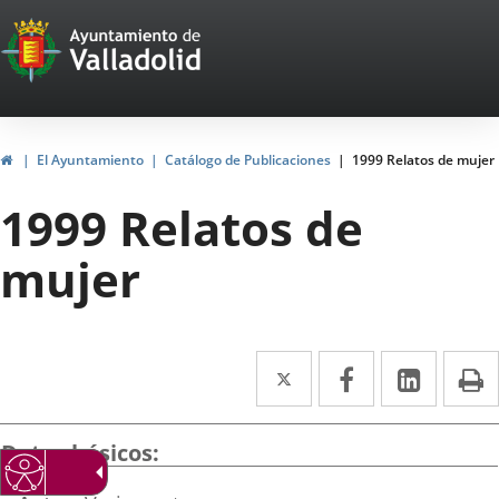
Portal
Saltar al contenido
Web
del
Ayuntamiento
Inicio
El Ayuntamiento
Catálogo de Publicaciones
1999 Relatos de mujer
de
1999 Relatos de
Valladolid
mujer
Twitter
Enlace
Facebook
Enlace
Linke
Enlace
I
a
a
a
una
una
una
Datos básicos
aplicación
aplicación
aplica