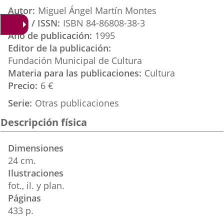
aplicación
aplicación
aplicación
Autor
Miguel Ángel Martín Montes
externa.
externa.
externa.
ISBN / ISSN
ISBN 84-86808-38-3
Año de publicación
1995
Editor de la publicación
Fundación Municipal de Cultura
Materia para las publicaciones
Cultura
Precio
6 €
Serie
Otras publicaciones
Descripción física
Dimensiones
24 cm.
Ilustraciones
fot., il. y plan.
Páginas
433 p.