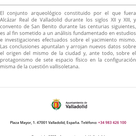
Descripción
El conjunto arqueológico constituido por el que fuera
Alcázar Real de Valladolid durante los siglos XII y XIII, y
convento de San Benito durante las centurias siguientes,
es al fin sometido a un análisis fundamentado en estudios
e investigaciones efectuados sobre el yacimiento mismo.
Las conclusiones apuntalan y arrojan nuevos datos sobre
el origen del mismo de la ciudad y, ante todo, sobre el
protagonismo de sete espacio físico en la configuración
misma de la cuestión vallisoletana.
Plaza Mayor, 1. 47001 Valladolid, España. Teléfono:
+34 983 426 100