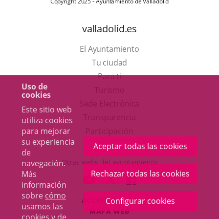
Copyright 2025 - Ayuntamiento de Valladolid
valladolid.es
El Ayuntamiento
Tu ciudad
Para ti
Uso de
Este
Turismo
cookies
enlace
Enlace
Sede Electrónica
Este sitio web
se
a
Transparencia
utiliza cookies
abrirá
una
para mejorar
Participación
su experiencia
en
aplicación
Aceptar todas las cookies
de
una
externa.
Otras webs del ayuntamiento
navegación.
ventana
Rechazar todas las cookies
Más
aderSocial
ENLACE
ENLACE
ENLACE
información
nueva.
A
A
A
sobre
cómo
ACCESIBILIDAD
Configurar cookies
UNA
UNA
UNA
usamos las
MAPA WEB
APLICACIÓN
APLICACIÓN
APLICACIÓN
cookies y de