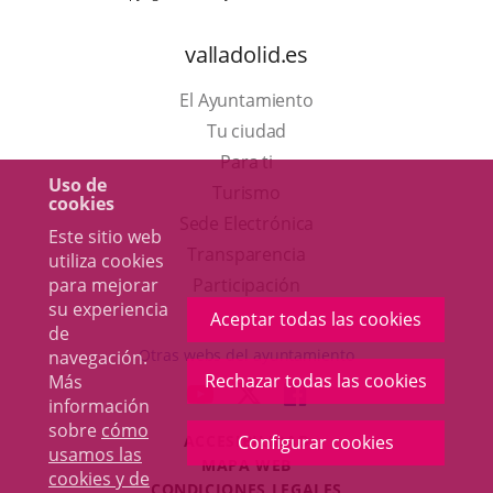
valladolid.es
El Ayuntamiento
Tu ciudad
Para ti
Uso de
Este
Turismo
cookies
enlace
Enlace
Sede Electrónica
Este sitio web
se
a
Transparencia
utiliza cookies
abrirá
una
para mejorar
Participación
su experiencia
en
aplicación
Aceptar todas las cookies
de
una
externa.
Otras webs del ayuntamiento
navegación.
ventana
Rechazar todas las cookies
Más
aderSocial
ENLACE
ENLACE
ENLACE
información
nueva.
A
A
A
sobre
cómo
ACCESIBILIDAD
Configurar cookies
UNA
UNA
UNA
usamos las
MAPA WEB
APLICACIÓN
APLICACIÓN
APLICACIÓN
cookies y de
r
CONDICIONES LEGALES