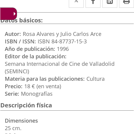
a
a
a
una
una
una
Datos básicos
aplicación
aplicación
aplica
Autor
Rosa Alvares y Julio Carlos Arce
externa.
externa.
extern
ISBN / ISSN
ISBN 84-87737-15-3
Año de publicación
1996
Editor de la publicación
Semana Internacional de Cine de Valladolid
(SEMINCI)
Materia para las publicaciones
Cultura
Precio
18 € (en venta)
Serie
Monografías
Descripción física
Dimensiones
25 cm.