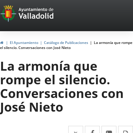
Portal
Saltar al contenido
Web
del
Ayuntamiento
Inicio
El Ayuntamiento
Catálogo de Publicaciones
La armonía que rompe
el silencio. Conversaciones con José Nieto
de
La armonía que
Valladolid
rompe el silencio.
Conversaciones con
José Nieto
Twitter
Enlace
Facebook
Enlace
Linke
Enlace
I