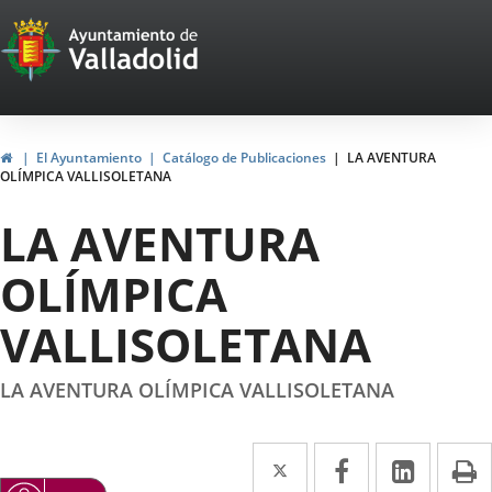
Portal
Saltar al contenido
Web
del
Ayuntamiento
Inicio
El Ayuntamiento
Catálogo de Publicaciones
LA AVENTURA
OLÍMPICA VALLISOLETANA
de
LA AVENTURA
Valladolid
OLÍMPICA
VALLISOLETANA
LA AVENTURA OLÍMPICA VALLISOLETANA
Twitter
Enlace
Facebook
Enlace
Linke
Enlace
I