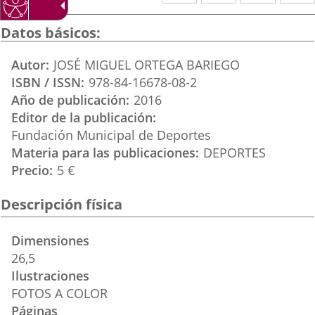
a
a
a
una
una
una
Datos básicos
aplicación
aplicación
aplica
Autor
JOSÉ MIGUEL ORTEGA BARIEGO
externa.
externa.
extern
ISBN / ISSN
978-84-16678-08-2
Año de publicación
2016
Editor de la publicación
Fundación Municipal de Deportes
Materia para las publicaciones
DEPORTES
Precio
5 €
Descripción física
Dimensiones
26,5
Ilustraciones
FOTOS A COLOR
Páginas