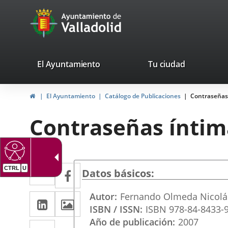
Portal
Saltar al contenido
avaTop
Web
del
Ayuntamiento
valladolid.es
El Ayuntamiento
Tu ciudad
de
Inicio
El Ayuntamiento
Catálogo de Publicaciones
Contraseñas
Valladolid
Contraseñas íntim
Twitter
Enlace
Facebook
Enlace
Datos básicos
a
a
Autor
Fernando Olmeda Nicolá
LinkedIn
Enlace
Imágenes
una
una
ISBN / ISSN
ISBN 978-84-8433-
a
aplicación
aplicación
Año de publicación
2007