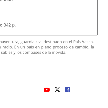
s
342 p.
ventura, guardia civil destinado en el País Vasco-
e radio. En un país en pleno proceso de cambio, la
e sables y los compases de la movida.
avaHeaderSocial
ENLACE
ENLACE
ENLACE
A
A
A
UNA
UNA
UNA
APLICACIÓN
APLICACIÓN
APLICACIÓN