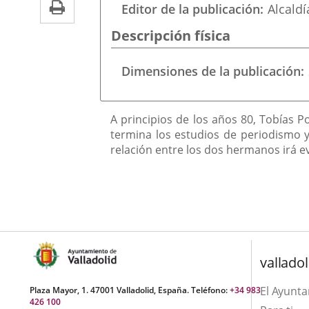
Imprimir
una
Editor de la publicación
Alcaldí
externa.
externa.
aplicación
Descripción física
externa.
Dimensiones de la publicación
Descripción
A principios de los años 80, Tobías 
termina los estudios de periodismo y
relación entre los dos hermanos irá ev
valladol
El Ayunt
Plaza Mayor, 1. 47001 Valladolid, España. Teléfono:
+34 983
426 100