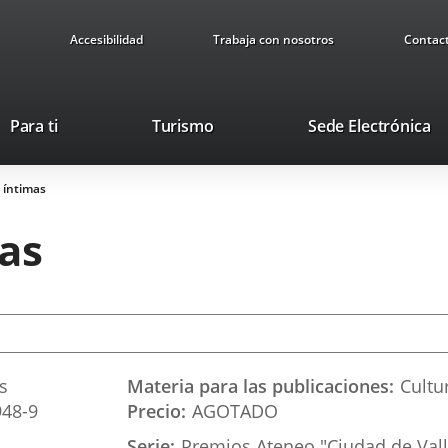
Accesibilidad
Trabaja con nosotros
Contac
Este
En
Para ti
Turismo
Sede Electrónica
enlace
a
se
u
 íntimas
abrirá
ap
en
ex
as
una
ventana
nueva.
s
Materia para las publicaciones
Cultu
948-9
Precio
AGOTADO
Serie
Premios Ateneo "Ciudad de Vall