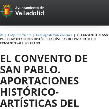
Portal
Saltar al contenido
Web
del
Ayuntamiento
Inicio
El Ayuntamiento
Catálogo de Publicaciones
EL CONVENTO DE SAN
PABLO. APORTACIONES HISTÓRICO-ARTÍSTICAS DEL PASADO DE UN
de
CONVENTO VALLISOLETANO
Valladolid
EL CONVENTO DE
SAN PABLO.
APORTACIONES
HISTÓRICO-
ARTÍSTICAS DEL