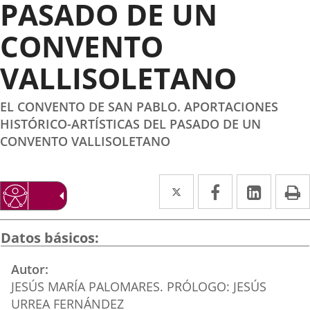
PASADO DE UN
CONVENTO
VALLISOLETANO
EL CONVENTO DE SAN PABLO. APORTACIONES
HISTÓRICO-ARTÍSTICAS DEL PASADO DE UN
CONVENTO VALLISOLETANO
Twitter
Enlace
Facebook
Enlace
Linke
Enlace
I
a
a
a
una
una
una
Datos básicos
aplicación
aplicación
aplica
Autor
externa.
externa.
extern
JESÚS MARÍA PALOMARES. PRÓLOGO: JESÚS
URREA FERNÁNDEZ