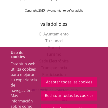
Copyright 2025 - Ayuntamiento de Valladolid
valladolid.es
El Ayuntamiento
Tu ciudad
Para ti
Uso de
Este
Turismo
cookies
enlace
Enlace
Sede Electrónica
Este sitio web
se
a
Transparencia
utiliza cookies
abrirá
una
para mejorar
Participación
su experiencia
en
aplicación
Aceptar todas las cookies
de
una
externa.
Otras webs del ayuntamiento
navegación.
ventana
Rechazar todas las cookies
Más
aderSocial
ENLACE
ENLACE
ENLACE
información
nueva.
A
A
A
sobre
cómo