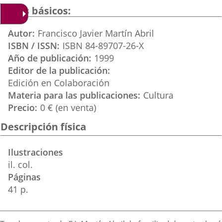
una
una
una
Datos básicos
aplicación
aplicación
aplica
Autor
Francisco Javier Martín Abril
externa.
externa.
extern
ISBN / ISSN
ISBN 84-89707-26-X
Año de publicación
1999
Editor de la publicación
Edición en Colaboración
Materia para las publicaciones
Cultura
Precio
0 € (en venta)
Descripción física
Ilustraciones
il. col.
Páginas
41 p.