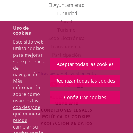
El Ayuntamiento
Tu ciudad
Para ti
Uso de
Este
Turismo
cookies
enlace
Enlace
Sede Electrónica
Este sitio web
se
a
Transparencia
utiliza cookies
abrirá
una
para mejorar
Participación
su experiencia
en
aplicación
Aceptar todas las cookies
de
una
externa.
Otras webs del ayuntamiento
navegación.
ventana
Rechazar todas las cookies
Más
aderSocial
ENLACE
ENLACE
ENLACE
información
nueva.
A
A
A
sobre
cómo
ACCESIBILIDAD
Configurar cookies
UNA
UNA
UNA
usamos las
MAPA WEB
APLICACIÓN
APLICACIÓN
APLICACIÓN
cookies y de
r
CONDICIONES LEGALES
EXTERNA.
EXTERNA.
EXTERNA.
qué manera
POLÍTICA DE COOKIES
puede
PROTECCIÓN DE DATOS
cambiar su
Toggl