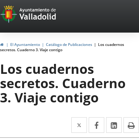
Portal
Saltar al contenido
Web
del
Ayuntamiento
Inicio
El Ayuntamiento
Catálogo de Publicaciones
Los cuadernos
secretos. Cuaderno 3. Viaje contigo
de
Los cuadernos
Valladolid
secretos. Cuaderno
3. Viaje contigo
Twitter
Enlace
Facebook
Enlace
Linke
Enlace
I
a
a
a