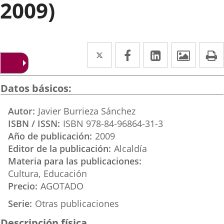
2009)
Twitter
Enlace
Facebook
Enlace
LinkedIn
Enlace
Imáge
I
a
a
a
una
una
una
Datos básicos
aplicación
aplicación
aplicación
Autor
Javier Burrieza Sánchez
externa.
externa.
externa.
ISBN / ISSN
ISBN 978-84-96864-31-3
Año de publicación
2009
Editor de la publicación
Alcaldía
Materia para las publicaciones
Cultura
Educación
Precio
AGOTADO
Serie
Otras publicaciones
Descripción física