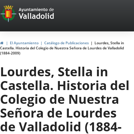
Portal
Saltar al contenido
Web
del
Ayuntamiento
Inicio
El Ayuntamiento
Catálogo de Publicaciones
Lourdes, Stella in
Castella. Historia del Colegio de Nuestra Señora de Lourdes de Valladolid
de
(1884-2009)
Valladolid
Lourdes, Stella in
Castella. Historia del
Colegio de Nuestra
Señora de Lourdes
de Valladolid (1884-