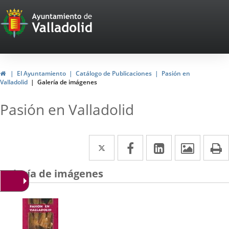
Portal
Web
del
Ayuntamiento
Inicio
El Ayuntamiento
Catálogo de Publicaciones
Pasión en
Valladolid
Galería de imágenes
de
Valladolid
Pasión en Valladolid
Twitter
Enlace
Facebook
Enlace
LinkedIn
Enlace
Imáge
I
a
a
a
Galería de imágenes
una
una
una
aplicación
aplicación
aplicación
externa.
externa.
externa.