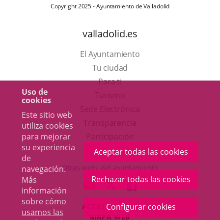
Copyright 2025 - Ayuntamiento de Valladolid
valladolid.es
El Ayuntamiento
Tu ciudad
Para ti
Uso de
Este
Turismo
cookies
enlace
Enlace
Sede Electrónica
Este sitio web
se
a
Transparencia
utiliza cookies
abrirá
una
para mejorar
Participación
su experiencia
en
aplicación
Aceptar todas las cookies
de
una
externa.
Otras webs del ayuntamiento
navegación.
ventana
Rechazar todas las cookies
Más
aderSocial
ENLACE
ENLACE
ENLACE
información
nueva.
A
A
A
sobre
cómo
ACCESIBILIDAD
Configurar cookies
UNA
UNA
UNA
usamos las
MAPA WEB