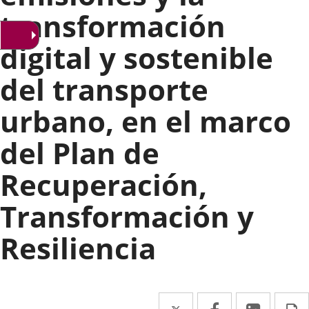
transformación
digital y sostenible
del transporte
urbano, en el marco
del Plan de
Recuperación,
Transformación y
Resiliencia
Twitter
Enlace
Facebook
Enlace
Linke
Enlace
I