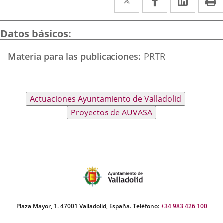
a
a
a
una
una
una
Datos básicos
aplicación
aplicación
aplica
Materia para las publicaciones
PRTR
externa.
externa.
extern
Descripción
Actuaciones Ayuntamiento de Valladolid
Proyectos de AUVASA
Plaza Mayor, 1. 47001 Valladolid, España. Teléfono:
+34 983 426 100