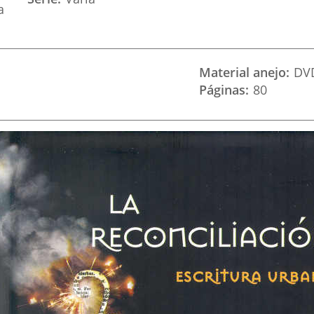
a
Material anejo
DV
Páginas
80