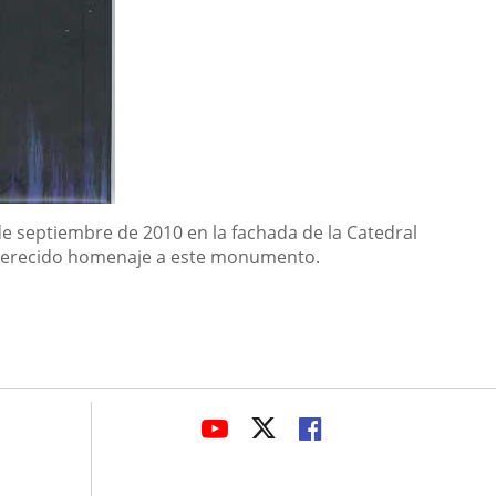
de septiembre de 2010 en la fachada de la Catedral
l merecido homenaje a este monumento.
avaHeaderSocial
ENLACE
ENLACE
ENLACE
A
A
A
UNA
UNA
UNA