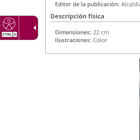
una
Editor de la publicación
Alcaldí
externa.
externa.
aplicación
Descripción física
externa.
Dimensiones
22 cm
Ilustraciones
Color
Portada