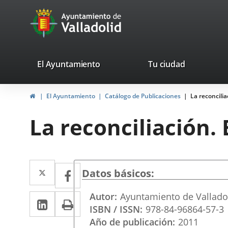
Portal
Saltar al contenido
avaTop
Web
del
Ayuntamiento
valladolid.es
El Ayuntamiento
Tu ciudad
de
Inicio
El Ayuntamiento
Catálogo de Publicaciones
La reconcilia
Valladolid
La reconciliación.
Twitter
Enlace
Facebook
Enlace
Datos básicos
a
a
Autor
Ayuntamiento de Vallado
LinkedIn
Enlace
Imprimir
una
una
ISBN / ISSN
978-84-96864-57-3
a
aplicación
aplicación
Año de publicación
2011