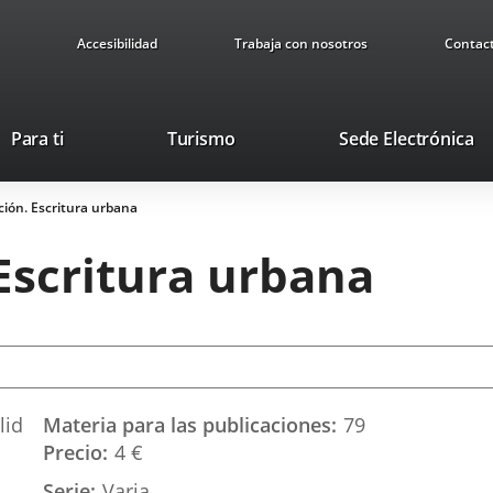
Accesibilidad
Trabaja con nosotros
Contac
Este
En
Para ti
Turismo
Sede Electrónica
enlace
a
se
u
ción. Escritura urbana
abrirá
ap
en
ex
 Escritura urbana
una
ventana
nueva.
lid
Materia para las publicaciones
79
Precio
4 €
Serie
Varia