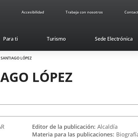
Accesibilidad
Trabaja con nosotros
Contac
Este
En
Para ti
Turismo
Sede Electrónica
enlace
a
se
u
 SANTIAGO LÓPEZ
abrirá
ap
en
ex
IAGO LÓPEZ
una
ventana
nueva.
AR
Editor de la publicación
Alcaldía
Materia para las publicaciones
Biografí