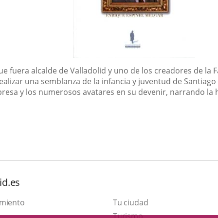
que fuera alcalde de Valladolid y uno de los creadores de l
realizar una semblanza de la infancia y juventud de Santiag
mpresa y los numerosos avatares en su devenir, narrando la hi
id.es
amiento
Tu ciudad
Este
Turismo