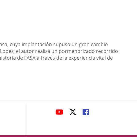
a Fasa, cuya implantación supuso un gran cambio
o López, el autor realiza un pormenorizado recorrido
storia de FASA a través de la experiencia vital de
avaHeaderSocial
ENLACE
ENLACE
ENLACE
A
A
A
UNA
UNA
UNA
APLICACIÓN
APLICACIÓN
APLICACIÓN