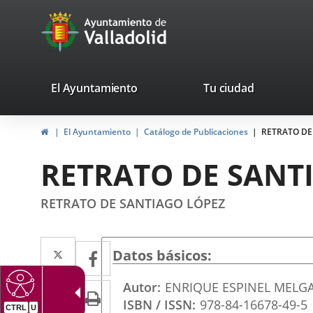
Portal
Saltar al contenido
avaTop
Web
del
Ayuntamiento
valladolid.es
El Ayuntamiento
Tu ciudad
de
Inicio
El Ayuntamiento
Catálogo de Publicaciones
RETRATO DE
Valladolid
RETRATO DE SANT
RETRATO DE SANTIAGO LÓPEZ
Twitter
Enlace
Facebook
Enlace
Datos básicos
a
a
Autor
ENRIQUE ESPINEL MELG
LinkedIn
Enlace
Imprimir
una
una
ISBN / ISSN
978-84-16678-49-5
CTRL
U