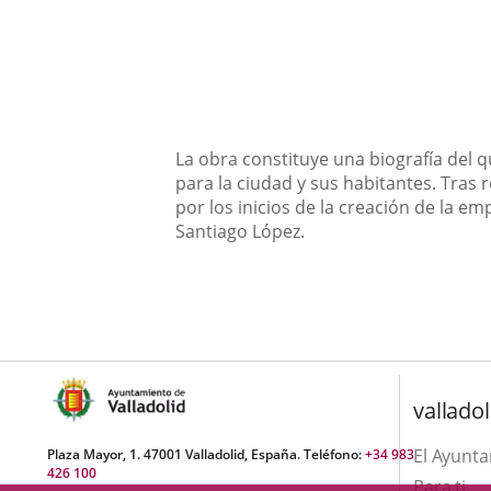
Descripción
La obra constituye una biografía del 
para la ciudad y sus habitantes. Tras 
por los inicios de la creación de la e
Santiago López.
valladol
El Ayunt
Plaza Mayor, 1. 47001 Valladolid, España. Teléfono:
+34 983
426 100
Para ti