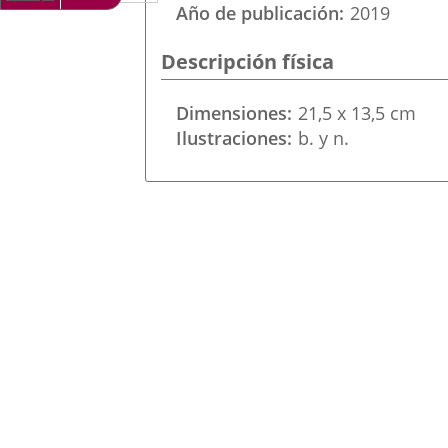
a
aplicación
aplicación
Año de publicación
2019
una
externa.
externa.
Descripción física
aplicación
externa.
Dimensiones
21,5 x 13,5 cm
Ilustraciones
b. y n.
Imagen
de
la
Portada